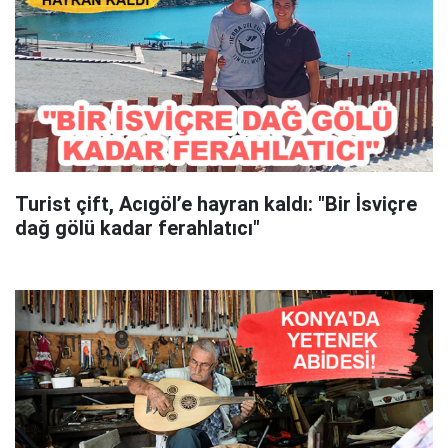
Turist çift, Acıgöl’e hayran kaldı: "Bir İsviçre
dağ gölü kadar ferahlatıcı"