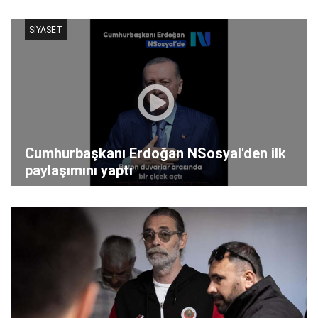
SİYASET
Cumhurbaşkanı Erdoğan NSosyal'den ilk
paylaşımını yaptı