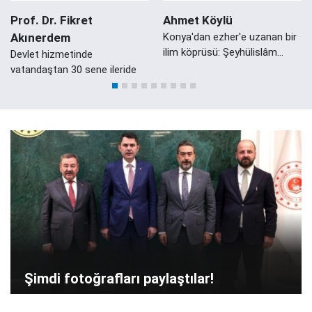
Prof. Dr. Fikret
Ahmet Köylü
Akınerdem
Konya'dan ezher'e uzanan bir
ilim köprüsü: Şeyhülislâm
Devlet hizmetinde
Mustafa Sabri Efendi'nin
vatandaştan 30 sene ileride
Konyalı Damadı Ali Zeki Efendi
Şimdi fotoğrafları paylaştılar!