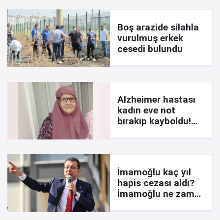
Boş arazide silahla
vurulmuş erkek
cesedi bulundu
Alzheimer hastası
kadın eve not
bırakıp kayboldu!
İşte notta yazanlar
İmamoğlu kaç yıl
hapis cezası aldı?
İmamoğlu ne zaman
çıkar? Davada son
durum