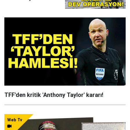
çökertildi
TFF'den kritik 'Anthony Taylor' kararı!
Web Tv