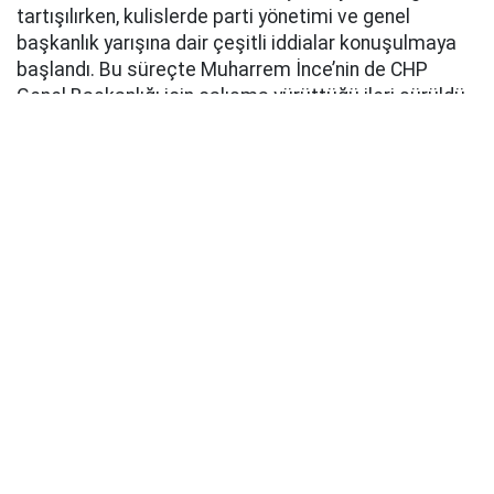
tartışılırken, kulislerde parti yönetimi ve genel
başkanlık yarışına dair çeşitli iddialar konuşulmaya
başlandı. Bu süreçte Muharrem İnce’nin de CHP
Genel Başkanlığı için çalışma yürüttüğü ileri sürüldü.
Sosyal medyada ve bazı siyasi çevrelerde gündeme
getirilen iddialarda, Özgür Özel’in yeni siyasi
yapılanma hazırlıkları ve parti içerisindeki dengelerin
değişmesinin ardından İnce’nin yeniden CHP yönetimi
için harekete geçtiği öne sürüldü.
İNCE, ÖZGÜR ÖZEL’İ ZORLAYABİLİR İDDİASI
Söz konusu değerlendirmelerde bazı siyaset
bilimcilerin görüşlerine de yer verilirken, Muharrem
İnce’nin CHP Genel Başkanlığı yarışında Özgür Özel’i
zorlayabilecek isimlerden biri olabileceği yorumları
yapıldı.