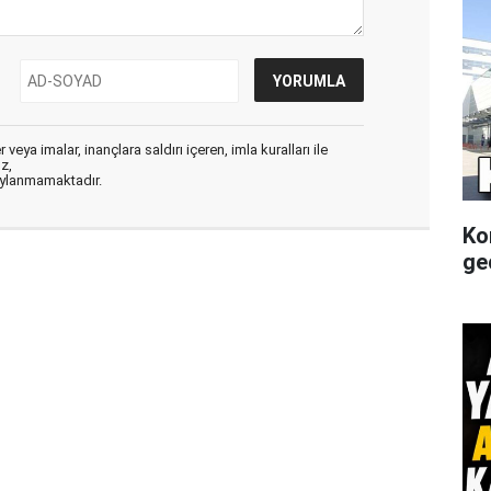
veya imalar, inançlara saldırı içeren, imla kuralları ile
ız,
aylanmamaktadır.
Ko
gec