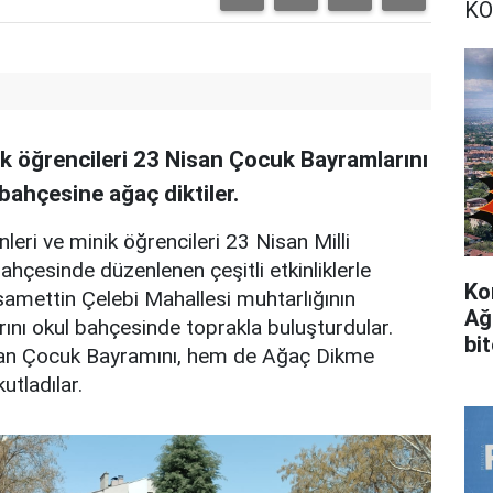
KO
k öğrencileri 23 Nisan Çocuk Bayramlarını
bahçesine ağaç diktiler.
eri ve minik öğrencileri 23 Nisan Milli
hçesinde düzenlenen çeşitli etkinliklerle
Ko
amettin Çelebi Mahallesi muhtarlığının
Ağ
ını okul bahçesinde toprakla buluşturdular.
bi
san Çocuk Bayramını, hem de Ağaç Dikme
tladılar.