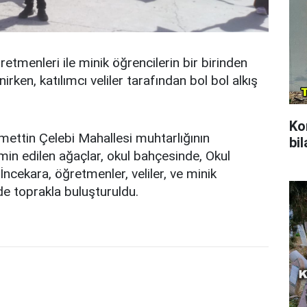
tmenleri ile minik öğrencilerin bir birinden
irken, katılımcı veliler tarafından bol bol alkış
Ko
amettin Çelebi Mahallesi muhtarlığının
bil
min edilen ağaçlar, okul bahçesinde, Okul
cekara, öğretmenler, veliler, ve minik
de toprakla buluşturuldu.