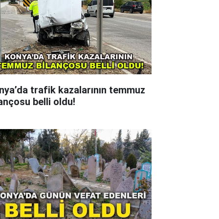
nya’da trafik kazalarının temmuz
ançosu belli oldu!