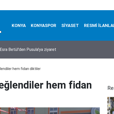
KONYA
KONYASPOR
SİYASET
RESMİ İLANLA
Esra Betül'den Pusula'ya ziyaret
endiler hem fidan diktiler
eğlendiler hem fidan
Re