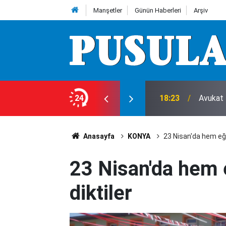
Manşetler
Günün Haberleri
Arşiv
 8 Ağustos Cumartesi günü olup bitenler…
24
18:23
Avukat 
Anasayfa
KONYA
23 Nisan'da hem eğl
23 Nisan'da hem 
diktiler