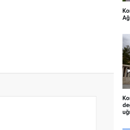
Ko
Ağ
Ko
de
uğ