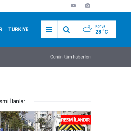
Konya
R
TÜRKİYE
28 °C
17:52
Feci kazada mucize kurtuluş! 150 metrelik uçur
Günün tüm
haberleri
smi İlanlar