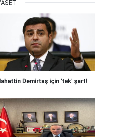
YASET
ahattin Demirtaş için 'tek' şart!