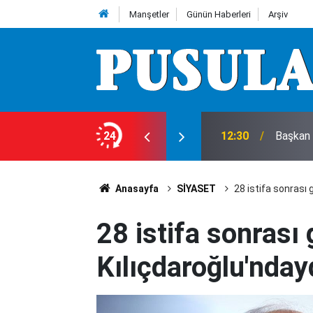
Manşetler
Günün Haberleri
Arşiv
aşladı
24
12:30
Başkan 
Anasayfa
SİYASET
28 istifa sonrası g
28 istifa sonrası 
Kılıçdaroğlu'ndayd