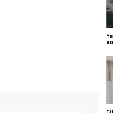
Ye
esn
CH