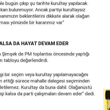
e bugün çıkıp şu tarihte kurultay yapılacak
mkan bulunmuyor. Ancak partiyi kurultaysız
nımızın beklentilerini dikkate alarak olağan
ılması yönünde bir kararımız var"
 KALSA DA HAYAT DEVAM EDER
 Şimşek de PM toplantısı öncesinde yaptığı
an tabloyu değerlendirdi.
 bir seçim veya kurultay yapılamayacağını
m ettiği sürece mahalle delegesi seçiminden
şletilemez. Kurultay da buna dahil. Olağanüstü
şi kalsa da parti çalışmaları devam eder" dedi.