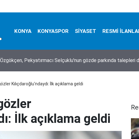
KONYA
KONYASPOR
SİYASET
RESMİ İLANLA
Özgökçen, Pekyatırmacı Selçuklu'nun gözde parkında talepleri d
özler Kılıçdaroğlu'ndaydı: İlk açıklama geldi
gözler
Re
ı: İlk açıklama geldi