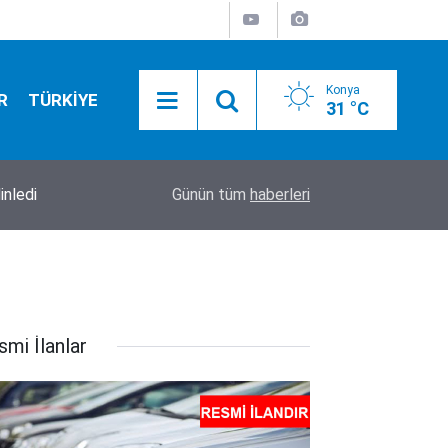
Konya
R
TÜRKİYE
31 °C
inledi
12:30
Konya’da 1 kişinin öldüğü, 10 kişinin yaralandığ
Günün tüm
haberleri
smi İlanlar