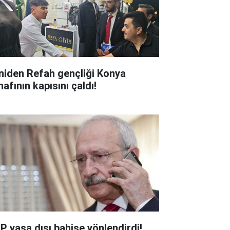
niden Refah gençliği Konya
afının kapısını çaldı!
P yasa dışı bahise yönlendirdi!