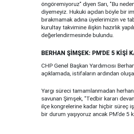
öngöremiyoruz" diyen Sarı, "Bu nedenl
diyemeyiz. Hukuki açıdan böyle bir i
bırakmamak adına üyelerimizin ve taba
kurultay takvimine ilişkin hazırlık yap
değerlendirmesinde bulundu.
BERHAN ŞİMŞEK: PM'DE 5 KİŞİ
CHP Genel Başkan Yardımcısı Berhan
açıklamada, istifaların ardından oluş
Yargı süreci tamamlanmadan herhangi
savunan Şimşek, "Tedbir kararı deva
ilçe kongrelerine kadar hiçbir süreç i
bir durum yaşıyoruz ancak PM'de 5 ki