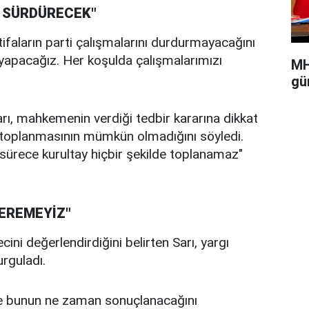
I SÜRDÜRECEK"
tifaların parti çalışmalarını durdurmayacağını
ı yapacağız. Her koşulda çalışmalarımızı
MH
gü
rı, mahkemenin verdiği tedbir kararına dikkat
 toplanmasının mümkün olmadığını söyledi.
u sürece kurultay hiçbir şekilde toplanamaz"
EREMEYİZ"
ini değerlendirdiğini belirten Sarı, yargı
rguladı.
 ve bunun ne zaman sonuçlanacağını