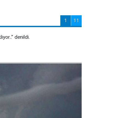
1
11
iyor..” denildi.