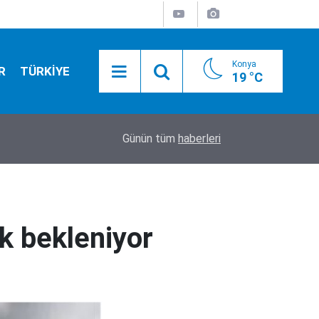
Konya
R
TÜRKİYE
19 °C
20:50
Camide asılı halde bulundu
Günün tüm
haberleri
ek bekleniyor