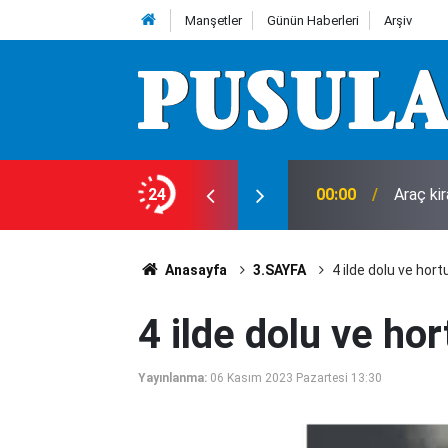
Manşetler
Günün Haberleri
Arşiv
leri
24
00:00
Araç ki
Anasayfa
3.SAYFA
4 ilde dolu ve hor
4 ilde dolu ve ho
Yayınlanma:
06 Kasım 2023 Pazartesi 13:30