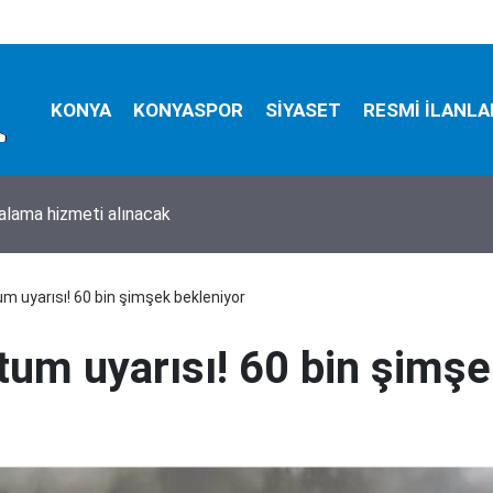
KONYA
KONYASPOR
SİYASET
RESMİ İLANLA
ralama hizmeti alınacak
tum uyarısı! 60 bin şimşek bekleniyor
rtum uyarısı! 60 bin şimş