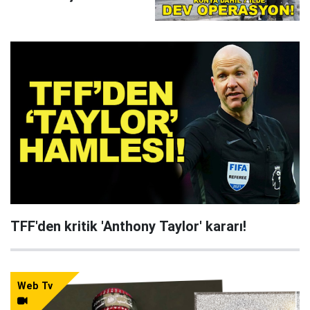
çökertildi
TFF'den kritik 'Anthony Taylor' kararı!
Web Tv