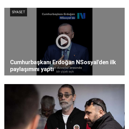
SİYASET
Cumhurbaşkanı Erdoğan NSosyal'den ilk
paylaşımını yaptı