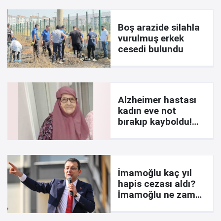
Boş arazide silahla
vurulmuş erkek
cesedi bulundu
Alzheimer hastası
kadın eve not
bırakıp kayboldu!
İşte notta yazanlar
İmamoğlu kaç yıl
hapis cezası aldı?
İmamoğlu ne zaman
çıkar? Davada son
durum