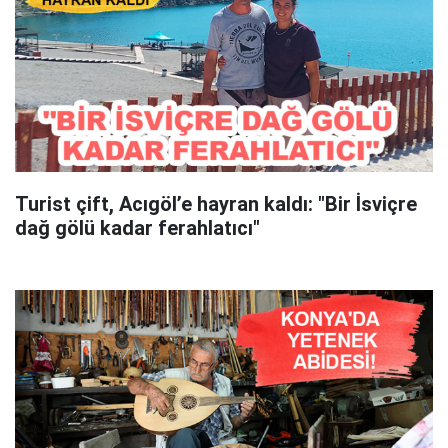
Turist çift, Acıgöl’e hayran kaldı: "Bir İsviçre
dağ gölü kadar ferahlatıcı"