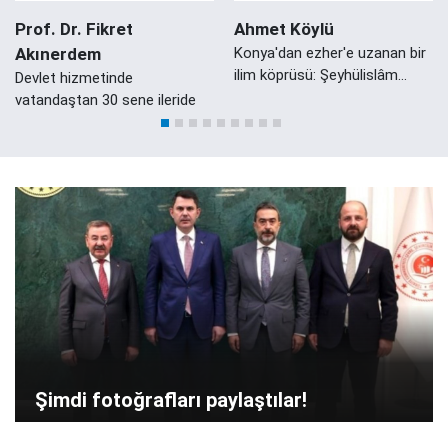
Prof. Dr. Fikret
Ahmet Köylü
Akınerdem
Konya'dan ezher'e uzanan bir
ilim köprüsü: Şeyhülislâm
Devlet hizmetinde
Mustafa Sabri Efendi'nin
vatandaştan 30 sene ileride
Konyalı Damadı Ali Zeki Efendi
Şimdi fotoğrafları paylaştılar!