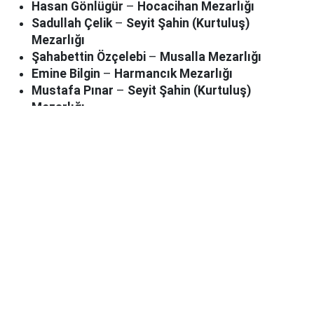
Hasan Gönlügür
–
Hocacihan Mezarlığı
Sadullah Çelik
–
Seyit Şahin (Kurtuluş)
Mezarlığı
Şahabettin Özçelebi
–
Musalla Mezarlığı
Emine Bilgin
–
Harmancık Mezarlığı
Mustafa Pınar
–
Seyit Şahin (Kurtuluş)
Mezarlığı
Bebek Bekkur
–
İşgalaman Mezarlığı
Kadir Bolcan
–
Hocacihan Mezarlığı
Türkan Büyükkalkan
–
Musalla Mezarlığı
Ahmet Biçer
–
Seyit Şahin (Kurtuluş) Mezarlığı
Semiha Kaya
–
Hadimi (Aybahçe) Mezarlığı
Mustafa Salim Rıza
–
Hocacihan Mezarlığı
Sadık Taşatan
–
Karaaslan Mezarlığı
Huriye Güleç
–
Hocacihan Mezarlığı
İbrahim Karaçam
–
Kağnıcılar Mezarlığı
Pusula Haber
Kaynak: