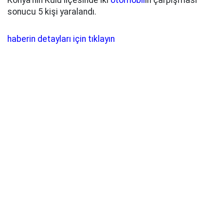
Konya'nın Kulu ilçesinde iki
otomobil
in çarpışması
sonucu 5 kişi yaralandı.
haberin detayları için tıklayın