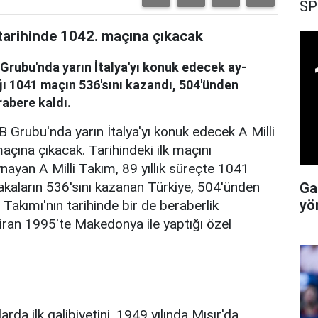
SP
k tarihinde 1042. maçına çıkacak
Grubu'nda yarın İtalya'yı konuk edecek ay-
tığı 1041 maçın 536'sını kazandı, 504'ünden
abere kaldı.
Grubu'nda yarın İtalya'yı konuk edecek A Milli
açına çıkacak. Tarihindeki ilk maçını
ayan A Milli Takım, 89 yıllık süreçte 1041
kaların 536'sını kazanan Türkiye, 504'ünden
Ga
yö
 Takımı'nın tarihinde bir de beraberlik
ziran 1995'te Makedonya ile yaptığı özel
arda ilk galibiyetini, 1949 yılında Mısır'da