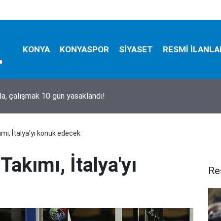
KONYA
KONYASPOR
SİYASET
RESMİ İLANLA
, çalışmak 10 gün yasaklandı!
ımı, İtalya'yı konuk edecek
Takımı, İtalya'yı
Re