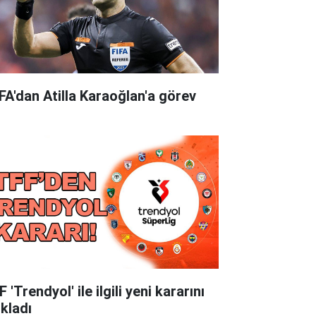
FA'dan Atilla Karaoğlan'a görev
 'Trendyol' ile ilgili yeni kararını
ıkladı