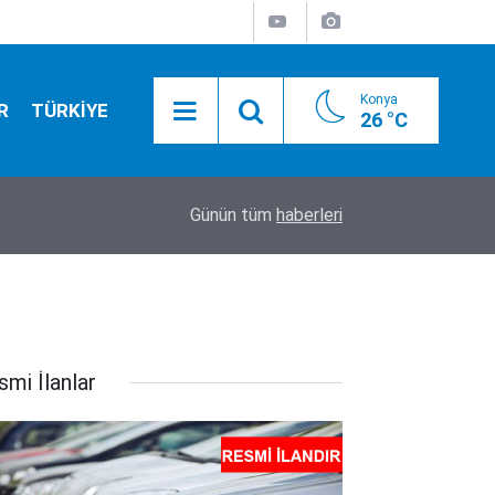
Konya
R
TÜRKİYE
26 °C
20:35
İşte sakladıkları ve utandıkları o isim!
Günün tüm
haberleri
smi İlanlar