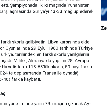
etti. Şampiyonada ilk iki maçında Yunanistan
 karşılaşmasında Suriye'yi 43-33 mağlup ederek
Ze
farklı skorlu galibiyetini Libya karşısında elde
Spor Oyunları'nda 29 Eylül 1980 tarihinde Türkiye,
rkiye, tarihindeki en farklı skorlu yenilgilerini
aşadı. Milliler, Almanya'da yapılan 28. Avrupa
ırvatistan'a 113-63'lük skorla, 50 sayı farkla
 2024'te deplasmanda Fransa ile oynadığı
6-46) farkla kaybetti.
maç
aman yönetiminde yarın 79. maçına çıkacak.Ay-