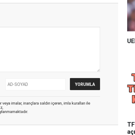
UE
veya imalar, inançlara saldırı içeren, imla kuralları ile
ız,
aylanmamaktadır.
TFF
aç