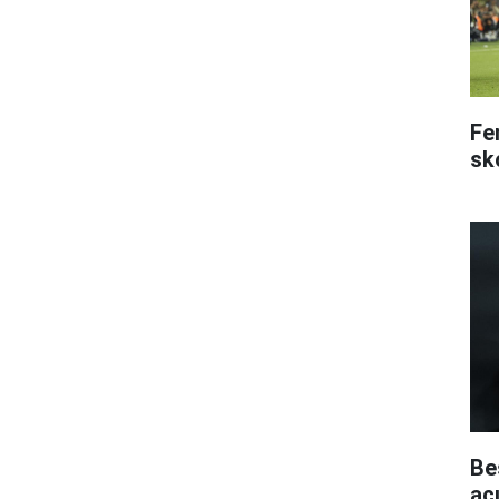
Fe
sk
Be
aç