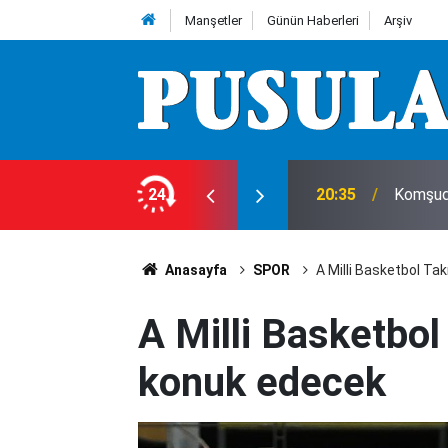
Manşetler
Günün Haberleri
Arşiv
cuğu kalbinden bıçakladılar
24
20:35
Komşuda
Anasayfa
SPOR
A Milli Basketbol Tak
A Milli Basketbol 
konuk edecek