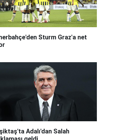
nerbahçe'den Sturm Graz'a net
or
şiktaş'ta Adalı'dan Salah
ıklaması geldi