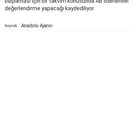
başlaması için bir takvim konusunda AB liderlerinin
değerlendirme yapacağı kaydediliyor.
Anadolu Ajansı
Kaynak: