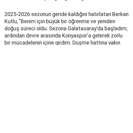
2025-2026 sezonun geride kaldığını hatırlatan Berkan
Kutlu, "Benim için büyük bir öğrenme ve yeniden
doğuş süreci oldu. Sezona Galatasaray'da başladım;
ardından devre arasında Konyaspor'a gelerek zorlu
bir mücadelenin içine girdim. Düşme hattına yakın
iken katıldığımız takımı, takım arkadaşlarımla birlikte
Süper Lig'in devlerini mağlup ederek üst sıralara
taşıdık ve Türkiye Kupası'nda finale kadar yürüdük"
dedi.
TEŞEKKÜR ETTİ
Kutlu,
sözlerinin devamında ise şu ifadelere yer verdi,
"Kendi adıma da sahada 'Berkan Kutlu geri döndü
dedirtebilmenin ve bu mücadelenin bir parçası
olabilmenin gururunu yaşıyorum. Bana inanan,