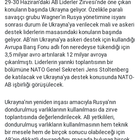
29-30 Haziran'daki AB Liderler Zirvesi'nde öne çıkan
konuların başında Ukrayna geliyor. Özelikle paralı
savaşçı grubu Wagner'in Rusya yönetimine isyanı
sonrası durum ile Ukrayna'ya verilecek mali ve askeri
destek liderlerin masasındaki konuların başında
geliyor. AB'nin Ukrayna'ya askeri destek için kullandığı
Avrupa Barış Fonu adlı fon neredeyse tükendiği için
3,5 milyar avro artırılarak 12 milyar avroya
çıkarılmıştı. Liderlerin yarınki toplantısının bir
bölümüne NATO Genel Sekreteri Jens Stoltenberg
de katılacak ve Ukrayna'ya destek konusunda NATO-
AB işbirliği görüşülecek.
Ukrayna'nın yeniden inşası amacıyla Rusya'nın
dondurulmuş varlıklarının kullanılması da zirve
toplantısında değerlendirilecek. AB yetkilileri,
dondurulmuş varlıkların kullanılmasının hem teknik
bir mesele hem de birçok sonucu olabileceği için
AB'nin dikkatli davrandığını, masada bulunan birçok