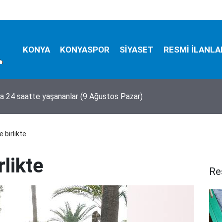
KONYA
KONYASPOR
SİYASET
RESMİ İLANLA
a 24 saatte yaşananlar (9 Ağustos Pazar)
e birlikte
rlikte
Re