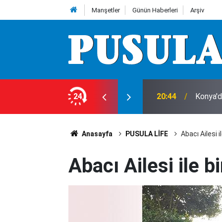
Manşetler
Günün Haberleri
Arşiv
e yangına sebep oldu
24
20:44
Konya'd
Anasayfa
PUSULA LİFE
Abacı Ailesi il
Abacı Ailesi ile bi