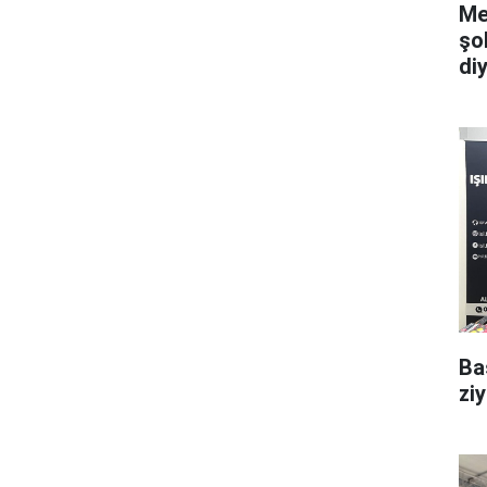
Me
şo
di
Ba
zi