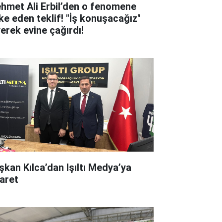
hmet Ali Erbil’den o fenomene
ke eden teklif! "İş konuşacağız"
yerek evine çağırdı!
şkan Kılca’dan Işıltı Medya’ya
yaret