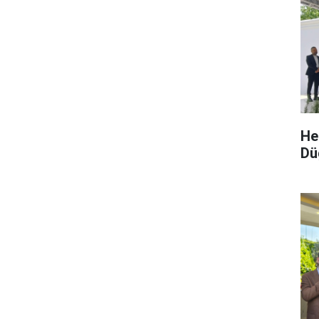
He
Dü