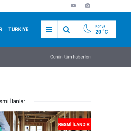
Konya
R
TÜRKİYE
20 °C
20:08
Konya'yı Antalya'ya bağlayan tünel yaşlı çifte m
Günün tüm
haberleri
smi İlanlar