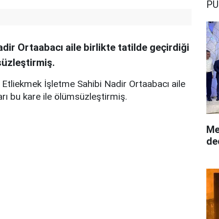
PU
ir Ortaabacı aile birlikte tatilde geçirdiği
süzleştirmiş.
 Etliekmek İşletme Sahibi Nadir Ortaabacı aile
aları bu kare ile ölümsüzleştirmiş.
Me