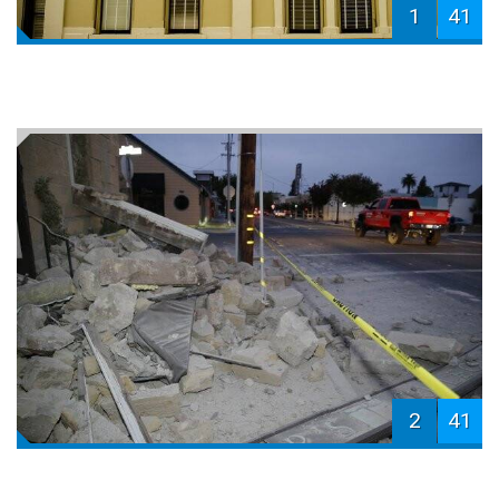
1
41
2
41