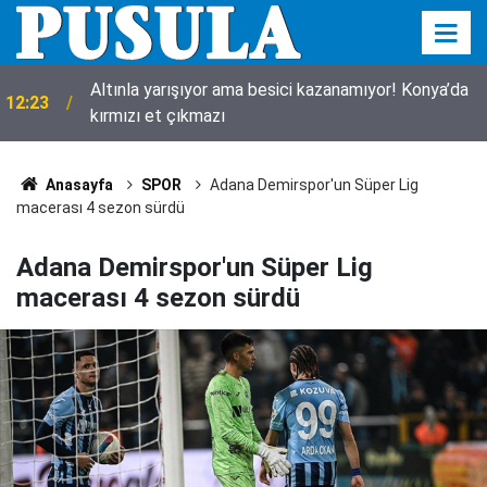
Konya’da kayıp kuzu için seferberlik! 10 metrelik
11:55
çukurdan sağ çıktı
Anasayfa
SPOR
Adana Demirspor'un Süper Lig
macerası 4 sezon sürdü
Adana Demirspor'un Süper Lig
macerası 4 sezon sürdü