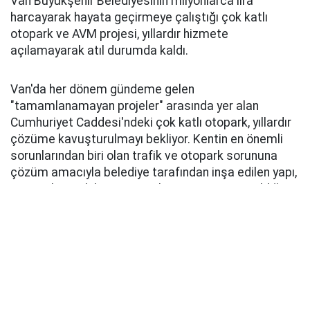
Van Büyükşehir Belediyesinin milyonlarca lira
harcayarak hayata geçirmeye çalıştığı çok katlı
otopark ve AVM projesi, yıllardır hizmete
açılamayarak atıl durumda kaldı.
Van'da her dönem gündeme gelen
"tamamlanamayan projeler" arasında yer alan
Cumhuriyet Caddesi'ndeki çok katlı otopark, yıllardır
çözüme kavuşturulmayı bekliyor. Kentin en önemli
sorunlarından biri olan trafik ve otopark sorununa
çözüm amacıyla belediye tarafından inşa edilen yapı,
tamamlanarak hizmete açılma aşamasına geldiği
sırada farklı bir projeye dahil edildi. Çok katlı otopark,
daha sonra kent park projesi kapsamında AVM'ye
dönüştürülmek istendi. Bu kapsamda yapıda çeşitli
tadilatlar gerçekleştirilirken, otoparkın rampaları ve
merdivenleri de kaldırıldı. Ancak proje istenilen
şekilde hayata geçirilemeyince yapı ne otopark
olarak hizmet verebildi ne de AVM olarak açılabildi.