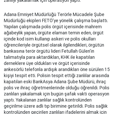
zanlıyı yakalamak için operasyon yaptı.
Adana Emniyet Müdürlüğü Terörle Mücadele Şube
Müdürlüğü ekipleri FETÖ'ye yönelik çalışma başlattı.
Yapılan çalışmada polis örgüt içerisinde mahrem
ağabeylik yapan, örgüte elaman temin eden, örgüt
içinde kod isim kullanıp askeri ve polis okulları
öğrencileriyle örgütsel olarak ilgilendikleri, örgütün
bankasına terör örgütü lideri Fetullah Gülen'in
talimatıyla para aktardıkları, KHK ile kapatılan
derneklere üye oldukları ve örgüt içerisinde
ankesörlü telefonla ardışık arandıkları öne sürülen 15
kişiyi tespit etti. Polisin tespit ettiği zanlılar arasında
kapatılan eski BankAsya Adana Şube Müdürü, ihraç
polis ve ihraç öğretmenlerinde olduğu öğrenildi. Polis
zanlıları yakalamak için bugün şafak vakti operasyon
yaptı. Yakalanan zanlılar sağlık kontrolünden
geçirilme üzere adli tıp birimine getirildi. Polis sağlık
kontrolünden geçirilen zanlıları ifadelerini almak için