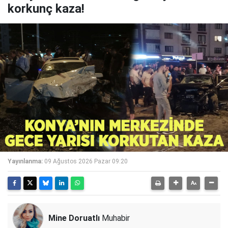
korkunç kaza!
Yayınlanma:
09 Ağustos 2026 Pazar 09:20
Mine Doruatlı
Muhabir