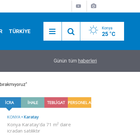
Konya
R
TÜRKİYE
25 °C
04:31
Arsenal'de Bruno Guimaraes mutluluğu
Günün tüm
haberleri
 bırakmıyoruz"