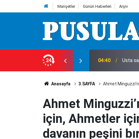
Manşetler
Günün Haberleri
Arşiv
ecek mi?
24
04:40
Usta sa
Anasayfa
3.SAYFA
Ahmet Minguzzi’nin
Ahmet Minguzzi’n
için, Ahmetler iç
davanın peşini b