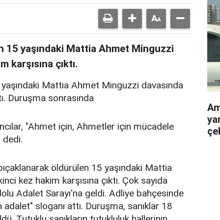
en 15 yaşındaki Mattia Ahmet Minguzzi
m karşısına çıktı.
5 yaşındaki Mattia Ahmet Minguzzi davasında
ıktı. Duruşma sonrasında
Am
yar
cılar, "Ahmet için, Ahmetler için mücadele
çe
 dedi.
bıçaklanarak öldürülen 15 yaşındaki Mattia
nci kez hakim karşısına çıktı. Çok sayıda
olu Adalet Sarayı'na geldi. Adliye bahçesinde
n adalet" sloganı attı. Duruşma, sanıklar 18
ldü. Tutuklu sanıkların tutukluluk hallerinin