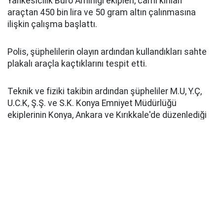
Yankesicilik Büro Amirliği ekipleri, camı kırılan
araçtan 450 bin lira ve 50 gram altın çalınmasına
ilişkin çalışma başlattı.
Polis, şüphelilerin olayın ardından kullandıkları sahte
plakalı araçla kaçtıklarını tespit etti.
Teknik ve fiziki takibin ardından şüpheliler M.U, Y.Ç,
U.C.K, Ş.Ş. ve S.K. Konya Emniyet Müdürlüğü
ekiplerinin Konya, Ankara ve Kırıkkale'de düzenlediği
operasyonla yakalandı.
Emniyetteki işlemleri süren zanlılardan M.U'nun 21,
Y.Ç'nin 20, U.C.K'nin 21, Ş.Ş'nin 10 ve S.K'nin 5 suç
kaydının bulunduğu öğrenildi.
Pusula Haber
Kaynak: