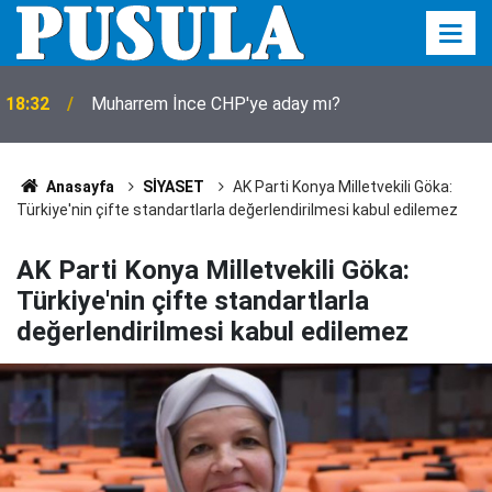
Oğlunu cenaze aracına koydu, dizlerinin üzerine
18:15
çöküp feryat etti: Ciğerimi yaktın
Anasayfa
SİYASET
AK Parti Konya Milletvekili Göka:
Türkiye'nin çifte standartlarla değerlendirilmesi kabul edilemez
AK Parti Konya Milletvekili Göka:
Türkiye'nin çifte standartlarla
değerlendirilmesi kabul edilemez