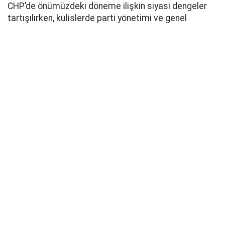
CHP’de önümüzdeki döneme ilişkin siyasi dengeler
tartışılırken, kulislerde parti yönetimi ve genel
başkanlık yarışına dair çeşitli iddialar konuşulmaya
başlandı. Bu süreçte Muharrem İnce’nin de CHP
Genel Başkanlığı için çalışma yürüttüğü ileri sürüldü.
Muharrem İnce’nin CHP Genel Başkanlığı için şu ana
kadar yaptığı resmi bir adaylık açıklaması
bulunmuyor. İnce’nin yeniden CHP Genel Başkanlığına
aday olacağı yönündeki değerlendirmelerin siyasi
kulislerde ortaya atılan iddia ve yorumlardan ibaret.
Pusula Haber
Kaynak: