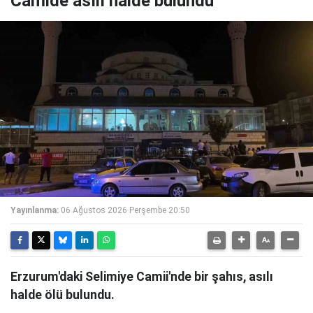
Camide asılı halde bulundu
Yayınlanma:
06 Ağustos 2026 Perşembe 20:50
Erzurum'daki Selimiye Camii'nde bir şahıs, asılı
halde ölü bulundu.