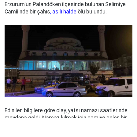
Erzurum'un Palandöken ilçesinde bulunan Selimiye
Camii'nde bir şahıs
, asılı halde
ölü bulundu.
Edinilen bilgilere göre olay, yatsı namazı saatlerinde
meydana geldi. Namaz kılmak için camiye gelen bir
vatandaş, içeride asılı halde bulunan şahsı fark
ederek durumu 112 Acil Çağrı Merkezi'ne bildirdi.