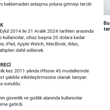
nı beklemeden anlaşma yoluna gitmeyi tercih
Bu
AK
te
lül 2014 ile 31 Aralık 2024 tarihleri arasında
ki kullanıcılar, cihaz başına 20 dolara kadar
ne, iPad, Apple Watch, MacBook, iMac,
pleri dahil edilecek.
ÜRECİ
yi ilk kez 2011 yılında iPhone 4S modellerinde
erbest şekilde etkinleştirmesine olanak tanıyan
ma sunuldu.
in güvenlik ve gizlilik alanında kullanıcılar
me getirdi.