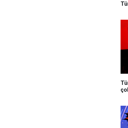
Tü
Tü
ço