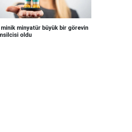
 minik minyatür büyük bir görevin
msilcisi oldu