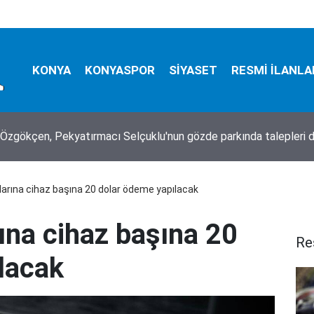
KONYA
KONYASPOR
SİYASET
RESMİ İLANLA
Özgökçen, Pekyatırmacı Selçuklu'nun gözde parkında talepleri d
ılarına cihaz başına 20 dolar ödeme yapılacak
rına cihaz başına 20
Re
lacak