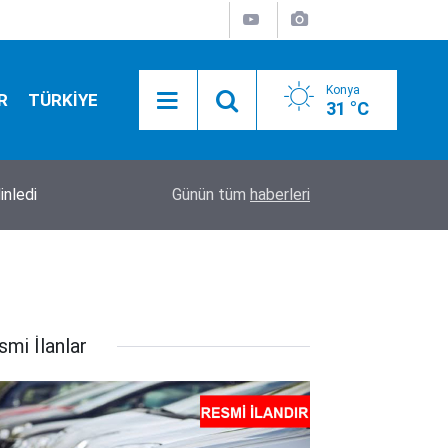
Konya
R
TÜRKİYE
31 °C
inledi
12:30
Konya’da 1 kişinin öldüğü, 10 kişinin yaralandığ
Günün tüm
haberleri
smi İlanlar