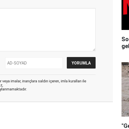
So
ge
veya imalar, inançlara saldırı içeren, imla kuralları ile
ız,
aylanmamaktadır.
"G