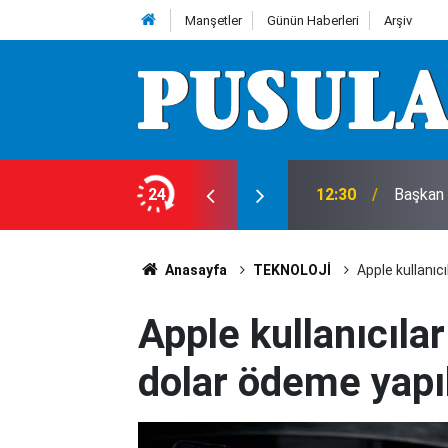
Manşetler
Günün Haberleri
Arşiv
aşladı
24
12:30
Başkan 
Anasayfa
TEKNOLOJİ
Apple kullanıc
Apple kullanıcıla
dolar ödeme yapı