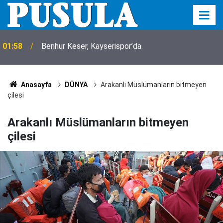
01:56
Köpeği tüfekle vurup sakat bıraktılar
Anasayfa
DÜNYA
Arakanlı Müslümanların bitmeyen
çilesi
Arakanlı Müslümanların bitmeyen
çilesi