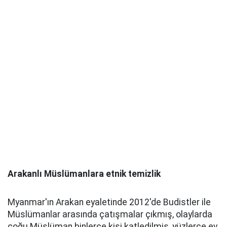
Arakanlı Müslümanlara etnik temizlik
Myanmar'ın Arakan eyaletinde 2012'de Budistler ile
Müslümanlar arasında çatışmalar çıkmış, olaylarda
çoğu Müslüman binlerce kişi katledilmiş, yüzlerce ev