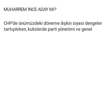
MUHARREM İNCE ADAY MI?
CHP’de önümüzdeki döneme ilişkin siyasi dengeler
tartışılırken, kulislerde parti yönetimi ve genel
başkanlık yarışına dair çeşitli iddialar konuşulmaya
başlandı. Bu süreçte Muharrem İnce’nin de CHP
Genel Başkanlığı için çalışma yürüttüğü ileri sürüldü.
Muharrem İnce’nin CHP Genel Başkanlığı için şu ana
kadar yaptığı resmi bir adaylık açıklaması
bulunmuyor. İnce’nin yeniden CHP Genel Başkanlığına
aday olacağı yönündeki değerlendirmelerin siyasi
kulislerde ortaya atılan iddia ve yorumlardan ibaret.
Pusula Haber
Kaynak: