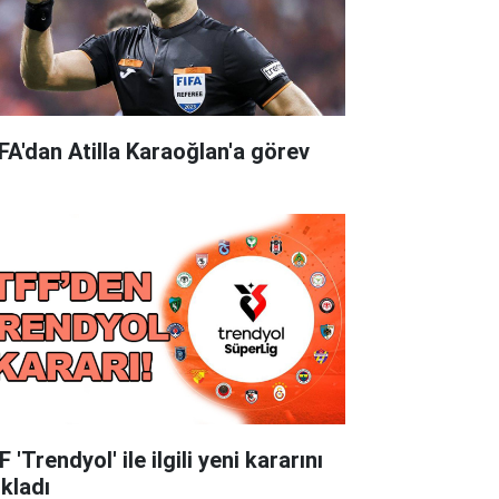
FA'dan Atilla Karaoğlan'a görev
 'Trendyol' ile ilgili yeni kararını
ıkladı