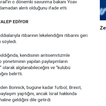
, İsrail'in o dönemki savunma bakanı Yoav
ıklamadan alıntı olduğunu ifade etti.
TALEP EDİYOR
Ze
dialarıyla itibarının lekelendiğini itibarını geri
 söyledi.
ıldığında, kendisinin antisemitizmle
p yönetiminin yapılan paylaşımların
 olarak algılanabileceğini ve "kulübü
ğını belirtti.
eden Bonnick, bugüne kadar futbol, Brexit,
paylaşım yaptığını, ancak İsrail hakkında
line geldiğini dile getirdi.