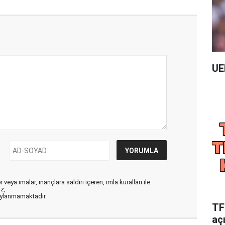
UE
veya imalar, inançlara saldırı içeren, imla kuralları ile
ız,
aylanmamaktadır.
TFF
aç