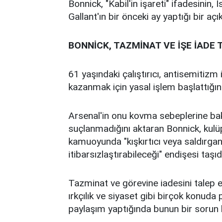
Bonnick, "Kabil'in işareti" ifadesinin
Gallant'ın bir önceki ay yaptığı bir aç
BONNİCK, TAZMİNAT VE İŞE İADE 
61 yaşındaki çalıştırıcı, antisemitizm id
kazanmak için yasal işlem başlattığını
Arsenal'in onu kovma sebeplerine bak
suçlanmadığını aktaran Bonnick, kulü
kamuoyunda "kışkırtıcı veya saldırgan"
itibarsızlaştırabileceği" endişesi taşıdı
Tazminat ve görevine iadesini talep 
ırkçılık ve siyaset gibi birçok konuda 
paylaşım yaptığında bunun bir sorun ha