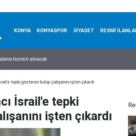
KONYA
KONYASPOR
SİYASET
RESMİ İLANLA
ralama hizmeti alınacak
rail'e tepki gösteren kulüp çalışanını işten çıkardı
ı İsrail'e tepki
Re
lışanını işten çıkardı