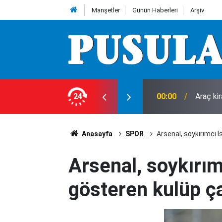
Manşetler
Günün Haberleri
Arşiv
leri
24
00:00
Araç ki
Anasayfa
SPOR
Arsenal, soykırımcı İs
Arsenal, soykırımc
gösteren kulüp ça