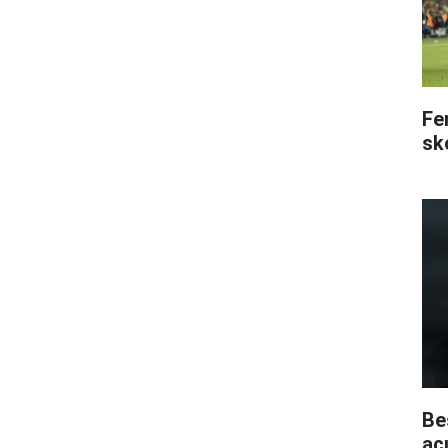
Fe
sk
Be
aç