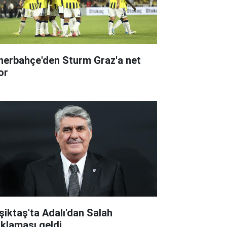
nerbahçe'den Sturm Graz'a net
or
şiktaş'ta Adalı'dan Salah
ıklaması geldi