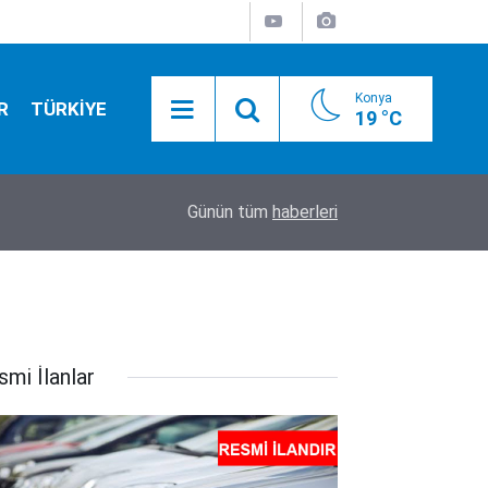
Konya
R
TÜRKİYE
19 °C
20:50
Camide asılı halde bulundu
Günün tüm
haberleri
smi İlanlar