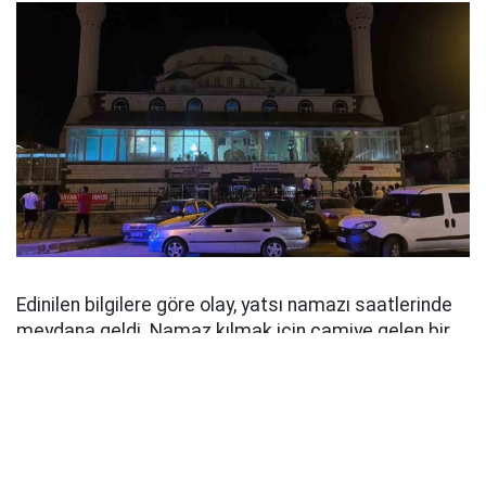
Edinilen bilgilere göre olay, yatsı namazı saatlerinde
meydana geldi. Namaz kılmak için camiye gelen bir
vatandaş, içeride asılı halde bulunan şahsı fark
ederek durumu 112 Acil Çağrı Merkezi'ne bildirdi.
İhbar üzerine olay yerine sağlık ve polis ekipleri sevk
edildi. Sağlık ekiplerinin yaptığı kontrolde şahsın
hayatını kaybettiği belirlendi. Polis ekipleri camide ve