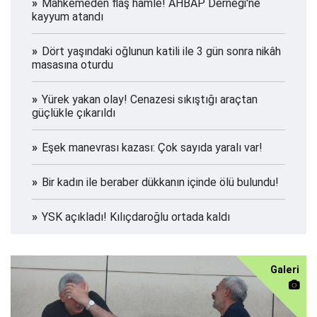
Mahkemeden flaş hamle! AHBAP Derneği'ne
kayyum atandı
Dört yaşındaki oğlunun katili ile 3 gün sonra nikâh
masasına oturdu
Yürek yakan olay! Cenazesi sıkıştığı araçtan
güçlükle çıkarıldı
Eşek manevrası kazası: Çok sayıda yaralı var!
Bir kadın ile beraber dükkanın içinde ölü bulundu!
YSK açıkladı! Kılıçdaroğlu ortada kaldı
Galeri