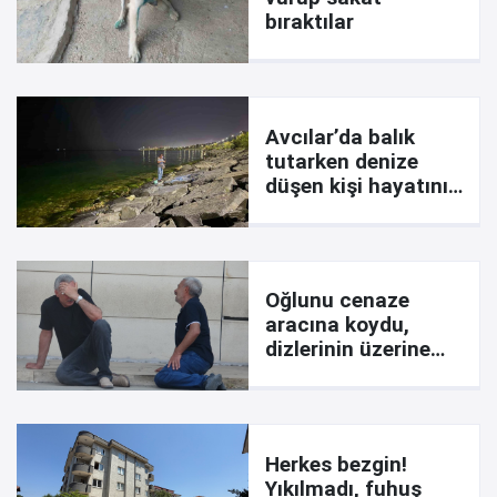
bıraktılar
Avcılar’da balık
tutarken denize
düşen kişi hayatını
kaybetti
Oğlunu cenaze
aracına koydu,
dizlerinin üzerine
çöküp feryat etti:
Ciğerimi yaktın
Herkes bezgin!
Yıkılmadı, fuhuş