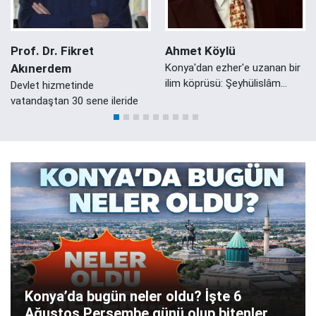
Prof. Dr. Fikret
Ahmet Köylü
Akınerdem
Konya'dan ezher'e uzanan bir
ilim köprüsü: Şeyhülislâm
Devlet hizmetinde
Mustafa Sabri Efendi'nin
vatandaştan 30 sene ileride
Konyalı Damadı Ali Zeki Efendi
Konya’da bugün neler oldu? İşte 6
Ağustos Perşembe günü olup bitenler…