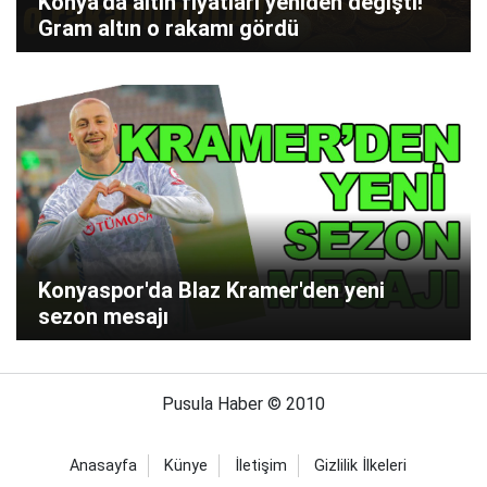
Konya'da altın fiyatları yeniden değişti!
Gram altın o rakamı gördü
Konyaspor'da Blaz Kramer'den yeni
sezon mesajı
Pusula Haber © 2010
Anasayfa
Künye
İletişim
Gizlilik İlkeleri