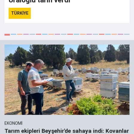
Uraloğlu tarih verdi
TÜRKİYE
EKONOMİ
Tarım ekipleri Beyşehir'de sahaya indi: Kovanlar