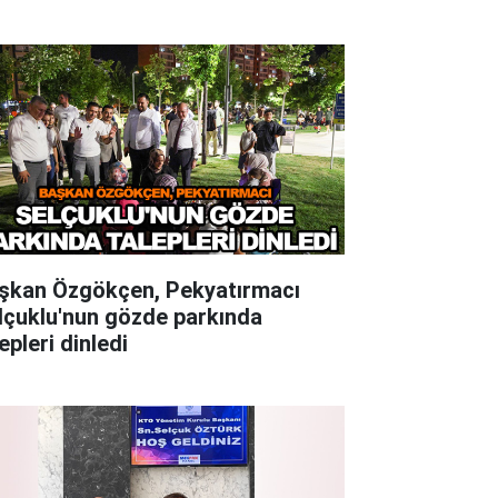
şkan Özgökçen, Pekyatırmacı
lçuklu'nun gözde parkında
epleri dinledi