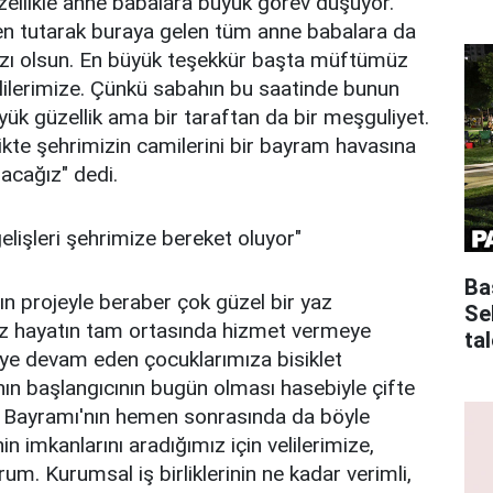
ellikle anne babalara büyük görev düşüyor.
en tutarak buraya gelen tüm anne babalara da
razı olsun. En büyük teşekkür başta müftümüz
lilerimize. Çünkü sabahın bu saatinde bunun
yük güzellik ama bir taraftan da bir meşguliyet.
rlikte şehrimizin camilerini bir bayram havasına
acağız" dedi.
elişleri şehrimize bereket oluyor"
Ba
ın projeyle beraber çok güzel bir yaz
Se
imiz hayatın tam ortasında hizmet vermeye
tal
e devam eden çocuklarımıza bisiklet
n başlangıcının bugün olması hasebiyle çifte
 Bayramı'nın hemen sonrasında da böyle
n imkanlarını aradığımız için velilerimize,
rum. Kurumsal iş birliklerinin ne kadar verimli,