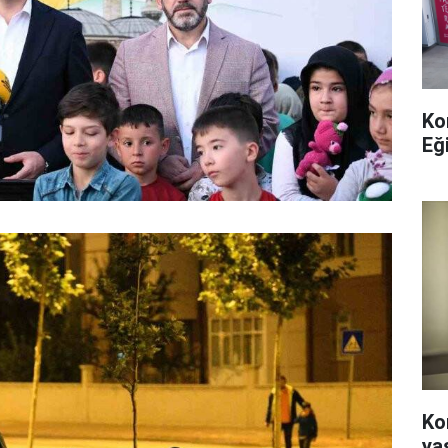
Ko
Eğ
Ko
ya