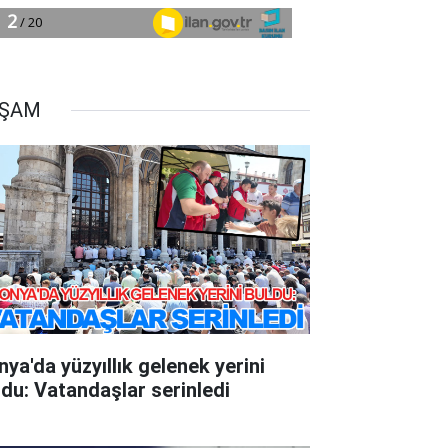
AŞAM
nya'da yüzyıllık gelenek yerini
ldu: Vatandaşlar serinledi