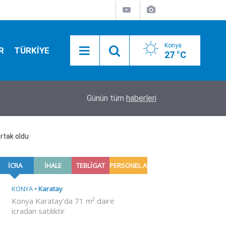
Konya
R
TÜRKİYE
27 °C
04:40
Usta sanatçı 'Cansever' vefat etti
Günün tüm
haberleri
rtak oldu