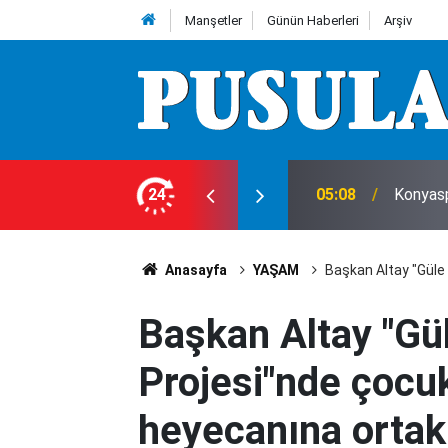
Manşetler
Günün Haberleri
Arşiv
tlu'dan 2 ay sonra teşekkür
24
05:07
Konyasp
Anasayfa
YAŞAM
Başkan Altay "Güle
Başkan Altay "Gü
Projesi"nde çocu
heyecanına ortak