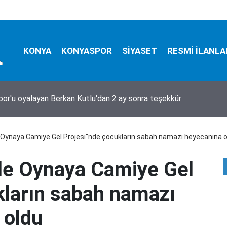
KONYA
KONYASPOR
SİYASET
RESMİ İLANLA
or'da gerçekler söylenecek mi?
 Oynaya Camiye Gel Projesi"nde çocukların sabah namazı heyecanına o
le Oynaya Camiye Gel
kların sabah namazı
 oldu