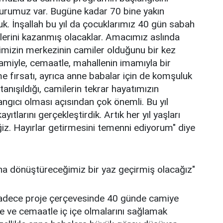
urumuz var. Bugüne kadar 70 bine yakın
uk. İnşallah bu yıl da çocuklarımız 40 gün sabah
tlerini kazanmış olacaklar. Amacımız aslında
imizin merkezinin camiler olduğunu bir kez
amiyle, cemaatle, mahallenin imamıyla bir
me fırsatı, ayrıca anne babalar için de komşuluk
a tanışıldığı, camilerin tekrar hayatımızın
gıcı olması açısından çok önemli. Bu yıl
larını gerçekleştirdik. Artık her yıl yaşları
z. Hayırlar getirmesini temenni ediyorum" diye
na dönüştüreceğimiz bir yaz geçirmiş olacağız"
 sadece proje çerçevesinde 40 günde camiye
le ve cemaatle iç içe olmalarını sağlamak