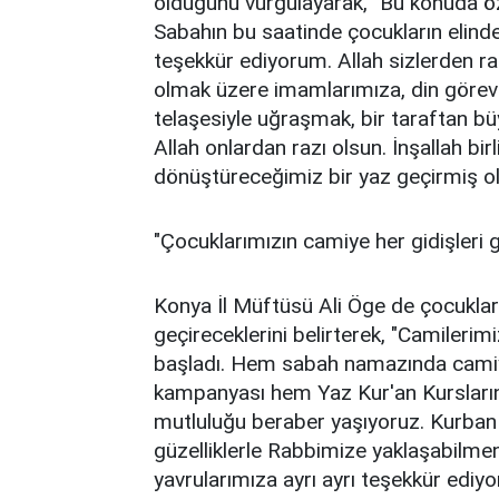
olduğunu vurgulayarak, "Bu konuda öz
Sabahın bu saatinde çocukların elind
teşekkür ediyorum. Allah sizlerden 
olmak üzere imamlarımıza, din görev
telaşesiyle uğraşmak, bir taraftan bü
Allah onlardan razı olsun. İnşallah bi
dönüştüreceğimiz bir yaz geçirmiş ol
"Çocuklarımızın camiye her gidişleri g
Konya İl Müftüsü Ali Öge de çocuklar
geçireceklerini belirterek, "Camiler
başladı. Hem sabah namazında camiy
kampanyası hem Yaz Kur'an Kurslarını
mutluluğu beraber yaşıyoruz. Kurban
güzelliklerle Rabbimize yaklaşabilmeni
yavrularımıza ayrı ayrı teşekkür ediyo