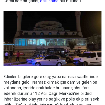
Camii'nde bir şahıs
, asılı halde
ölü bulundu.
Edinilen bilgilere göre olay, yatsı namazı saatlerinde
meydana geldi. Namaz kılmak için camiye gelen bir
vatandaş, içeride asılı halde bulunan şahsı fark
ederek durumu 112 Acil Çağrı Merkezi'ne bildirdi.
İhbar üzerine olay yerine sağlık ve polis ekipleri sevk
edildi. Sağlık ekiplerinin yaptığı kontrolde şahsın