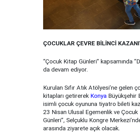
ÇOCUKLAR ÇEVRE BİLİNCİ KAZAN
“Çocuk Kitap Günleri” kapsamında “D
da devam ediyor.
Kurulan Sıfır Atık Atölyesi’ne gelen ç
kitapları getirerek
Konya
Büyükşehir B
isimli çocuk oyununa tiyatro bileti ka
23 Nisan Ulusal Egemenlik ve Çocuk 
Günleri”, Selçuklu Kongre Merkezi’nd
arasında ziyarete açık olacak.