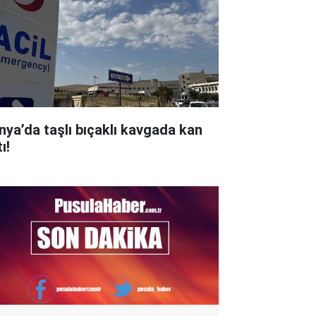
nya’da taşlı bıçaklı kavgada kan
ı!