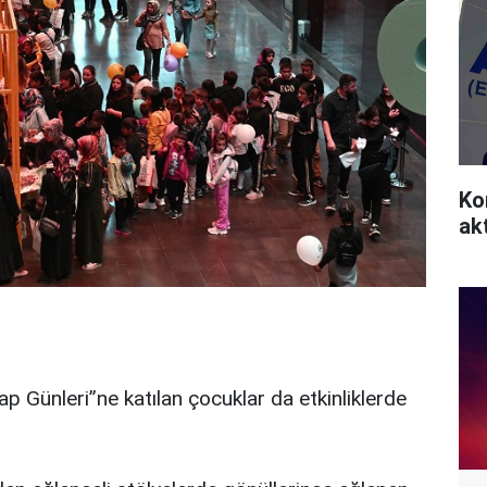
Ko
akt
ap Günleri”ne katılan çocuklar da etkinliklerde