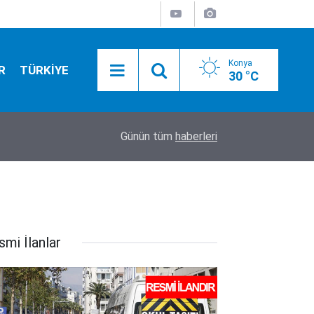
Konya
R
TÜRKİYE
30 °C
01:59
Altının kilogram fiyatı uçtu!
Günün tüm
haberleri
smi İlanlar