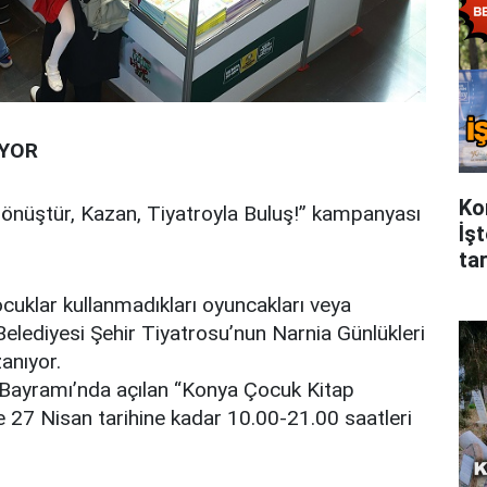
IYOR
Ko
önüştür, Kazan, Tiyatroyla Buluş!” kampanyası
İş
tar
ocuklar kullanmadıkları oyuncakları veya
elediyesi Şehir Tiyatrosu’nun Narnia Günlükleri
zanıyor.
Bayramı’nda açılan “Konya Çocuk Kitap
e 27 Nisan tarihine kadar 10.00-21.00 saatleri