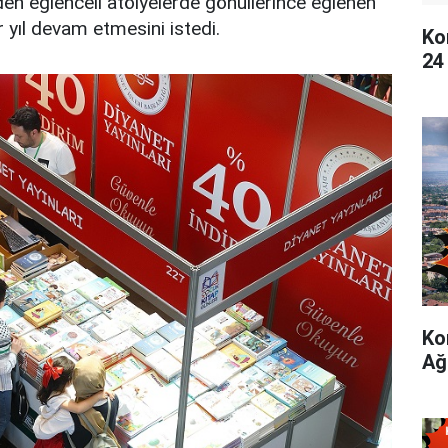
inden eğlenceli atölyelerde gönüllerince eğlenen
 yıl devam etmesini istedi.
Ko
24
Ko
Ağ