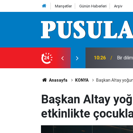
Manşetler
Günün Haberleri
Arşiv
t
24
02:09
Muharr
Anasayfa
KONYA
Başkan Altay yoğun 
Başkan Altay yoğu
etkinlikte çocukl