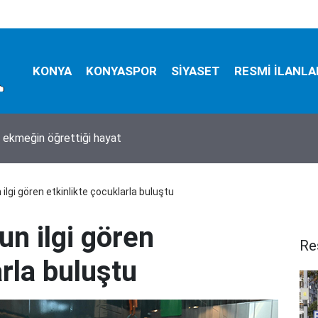
KONYA
KONYASPOR
SİYASET
RESMİ İLANLA
em İnce CHP'ye aday mı oldu?
ilgi gören etkinlikte çocuklarla buluştu
n ilgi gören
Re
arla buluştu