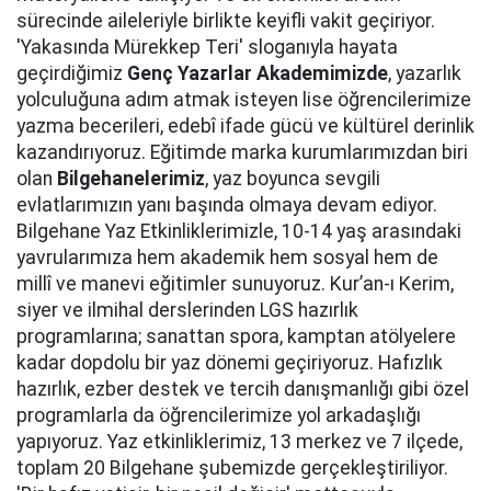
sürecinde aileleriyle birlikte keyifli vakit geçiriyor.
'Yakasında Mürekkep Teri' sloganıyla hayata
geçirdiğimiz
Genç Yazarlar Akademimizde
, yazarlık
yolculuğuna adım atmak isteyen lise öğrencilerimize
yazma becerileri, edebî ifade gücü ve kültürel derinlik
kazandırıyoruz. Eğitimde marka kurumlarımızdan biri
olan
Bilgehanelerimiz
, yaz boyunca sevgili
evlatlarımızın yanı başında olmaya devam ediyor.
Bilgehane Yaz Etkinliklerimizle, 10-14 yaş arasındaki
yavrularımıza hem akademik hem sosyal hem de
millî ve manevi eğitimler sunuyoruz. Kur’an-ı Kerim,
siyer ve ilmihal derslerinden LGS hazırlık
programlarına; sanattan spora, kamptan atölyelere
kadar dopdolu bir yaz dönemi geçiriyoruz. Hafızlık
hazırlık, ezber destek ve tercih danışmanlığı gibi özel
programlarla da öğrencilerimize yol arkadaşlığı
yapıyoruz. Yaz etkinliklerimiz, 13 merkez ve 7 ilçede,
toplam 20 Bilgehane şubemizde gerçekleştiriliyor.