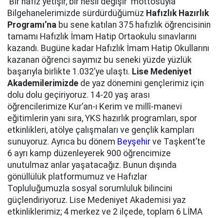
'Bir hafız yetişir, bir nesil değişir' mottosuyla
Bilgehanelerimizde sürdürdüğümüz
Hafızlık Hazırlık
Programı’na
bu sene katılan 375 hafızlık öğrencisinin
tamamı Hafızlık İmam Hatip Ortaokulu sınavlarını
kazandı. Bugüne kadar Hafızlık İmam Hatip Okullarını
kazanan öğrenci sayımız bu seneki yüzde yüzlük
başarıyla birlikte 1.032’ye ulaştı.
Lise Medeniyet
Akademilerimizde
de yaz dönemini gençlerimiz için
dolu dolu geçiriyoruz. 14-20 yaş arası
öğrencilerimize Kur’an-ı Kerim ve millî-manevi
eğitimlerin yanı sıra, YKS hazırlık programları, spor
etkinlikleri, atölye çalışmaları ve gençlik kampları
sunuyoruz. Ayrıca bu dönem
Beyşehir
ve Taşkent’te
6 ayrı kamp düzenleyerek 900 öğrencimize
unutulmaz anlar yaşatacağız. Bunun dışında
gönüllülük platformumuz ve Hafızlar
Topluluğumuzla sosyal sorumluluk bilincini
güçlendiriyoruz. Lise Medeniyet Akademisi yaz
etkinliklerimiz; 4 merkez ve 2 ilçede, toplam 6 LİMA