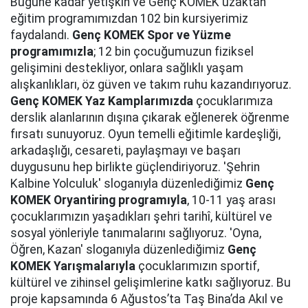
Bugüne kadar yetişkin ve Genç KOMEK uzaktan
eğitim programımızdan 102 bin kursiyerimiz
faydalandı.
Genç KOMEK Spor ve Yüzme
programımızla
; 12 bin çocuğumuzun fiziksel
gelişimini destekliyor, onlara sağlıklı yaşam
alışkanlıkları, öz güven ve takım ruhu kazandırıyoruz.
Genç KOMEK Yaz Kamplarımızda
çocuklarımıza
derslik alanlarının dışına çıkarak eğlenerek öğrenme
fırsatı sunuyoruz. Oyun temelli eğitimle kardeşliği,
arkadaşlığı, cesareti, paylaşmayı ve başarı
duygusunu hep birlikte güçlendiriyoruz. 'Şehrin
Kalbine Yolculuk' sloganıyla düzenlediğimiz
Genç
KOMEK Oryantiring programıyla
, 10-11 yaş arası
çocuklarımızın yaşadıkları şehri tarihî, kültürel ve
sosyal yönleriyle tanımalarını sağlıyoruz. 'Oyna,
Öğren, Kazan' sloganıyla düzenlediğimiz
Genç
KOMEK Yarışmalarıyla
çocuklarımızın sportif,
kültürel ve zihinsel gelişimlerine katkı sağlıyoruz. Bu
proje kapsamında 6 Ağustos’ta Taş Bina’da Akıl ve