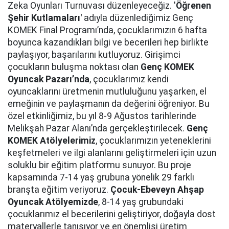
Zeka Oyunları Turnuvası düzenleyeceğiz. '
Öğrenen
Şehir Kutlamaları'
adıyla düzenlediğimiz Genç
KOMEK Final Programı’nda, çocuklarımızın 6 hafta
boyunca kazandıkları bilgi ve becerileri hep birlikte
paylaşıyor, başarılarını kutluyoruz. Girişimci
çocukların buluşma noktası olan
Genç KOMEK
Oyuncak Pazarı’nda
, çocuklarımız kendi
oyuncaklarını üretmenin mutluluğunu yaşarken, el
emeğinin ve paylaşmanın da değerini öğreniyor. Bu
özel etkinliğimiz, bu yıl 8-9 Ağustos tarihlerinde
Melikşah Pazar Alanı’nda gerçekleştirilecek.
Genç
KOMEK Atölyelerimiz
, çocuklarımızın yeteneklerini
keşfetmeleri ve ilgi alanlarını geliştirmeleri için uzun
soluklu bir eğitim platformu sunuyor. Bu proje
kapsamında 7-14 yaş grubuna yönelik 29 farklı
branşta eğitim veriyoruz.
Çocuk-Ebeveyn Ahşap
Oyuncak Atölyemizde
, 8-14 yaş grubundaki
çocuklarımız el becerilerini geliştiriyor, doğayla dost
materyallerle tanışıyor ve en önemlisi üretim