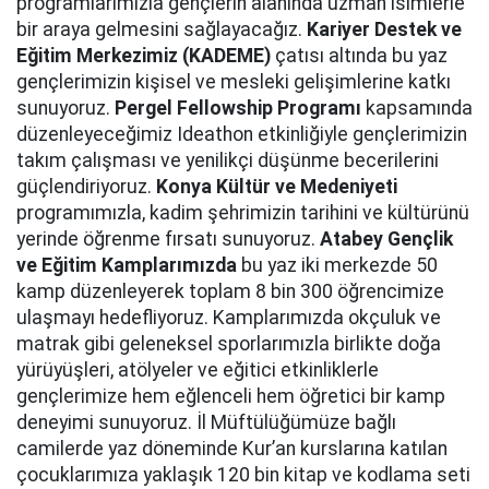
programlarımızla gençlerin alanında uzman isimlerle
bir araya gelmesini sağlayacağız.
Kariyer Destek ve
Eğitim Merkezimiz (KADEME)
çatısı altında bu yaz
gençlerimizin kişisel ve mesleki gelişimlerine katkı
sunuyoruz.
Pergel Fellowship Programı
kapsamında
düzenleyeceğimiz Ideathon etkinliğiyle gençlerimizin
takım çalışması ve yenilikçi düşünme becerilerini
güçlendiriyoruz.
Konya Kültür ve Medeniyeti
programımızla, kadim şehrimizin tarihini ve kültürünü
yerinde öğrenme fırsatı sunuyoruz.
Atabey Gençlik
ve Eğitim Kamplarımızda
bu yaz iki merkezde 50
kamp düzenleyerek toplam 8 bin 300 öğrencimize
ulaşmayı hedefliyoruz. Kamplarımızda okçuluk ve
matrak gibi geleneksel sporlarımızla birlikte doğa
yürüyüşleri, atölyeler ve eğitici etkinliklerle
gençlerimize hem eğlenceli hem öğretici bir kamp
deneyimi sunuyoruz. İl Müftülüğümüze bağlı
camilerde yaz döneminde Kur’an kurslarına katılan
çocuklarımıza yaklaşık 120 bin kitap ve kodlama seti