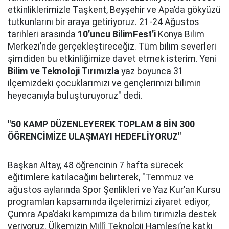
etkinliklerimizle Taşkent, Beyşehir ve Apa’da gökyüzü
tutkunlarını bir araya getiriyoruz. 21-24 Ağustos
tarihleri arasında
10’uncu BilimFest’i
Konya Bilim
Merkezi’nde gerçekleştireceğiz. Tüm bilim severleri
şimdiden bu etkinliğimize davet etmek isterim. Yeni
Bilim ve Teknoloji Tırımızla
yaz boyunca 31
ilçemizdeki çocuklarımızı ve gençlerimizi bilimin
heyecanıyla buluşturuyoruz" dedi.
"50 KAMP DÜZENLEYEREK TOPLAM 8 BİN 300
ÖĞRENCİMİZE ULAŞMAYI HEDEFLİYORUZ"
Başkan Altay, 48 öğrencinin 7 hafta sürecek
eğitimlere katılacağını belirterek, "Temmuz ve
ağustos aylarında Spor Şenlikleri ve Yaz Kur’an Kursu
programları kapsamında ilçelerimizi ziyaret ediyor,
Çumra Apa’daki kampımıza da bilim tırımızla destek
veriyoruz. Ülkemizin Millî Teknoloji Hamlesi’ne katkı