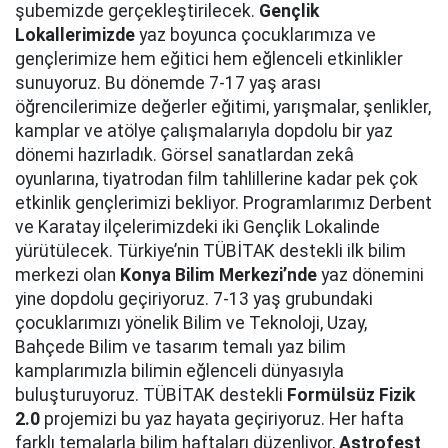
şubemizde gerçekleştirilecek.
Gençlik
Lokallerimizde
yaz boyunca çocuklarımıza ve
gençlerimize hem eğitici hem eğlenceli etkinlikler
sunuyoruz. Bu dönemde 7-17 yaş arası
öğrencilerimize değerler eğitimi, yarışmalar, şenlikler,
kamplar ve atölye çalışmalarıyla dopdolu bir yaz
dönemi hazırladık. Görsel sanatlardan zekâ
oyunlarına, tiyatrodan film tahlillerine kadar pek çok
etkinlik gençlerimizi bekliyor. Programlarımız Derbent
ve Karatay ilçelerimizdeki iki Gençlik Lokalinde
yürütülecek. Türkiye’nin TÜBİTAK destekli ilk bilim
merkezi olan
Konya Bilim Merkezi’nde
yaz dönemini
yine dopdolu geçiriyoruz. 7-13 yaş grubundaki
çocuklarımızı yönelik Bilim ve Teknoloji, Uzay,
Bahçede Bilim ve tasarım temalı yaz bilim
kamplarımızla bilimin eğlenceli dünyasıyla
buluşturuyoruz. TÜBİTAK destekli
Formülsüz Fizik
2.0
projemizi bu yaz hayata geçiriyoruz. Her hafta
farklı temalarla bilim haftaları düzenliyor,
Astrofest