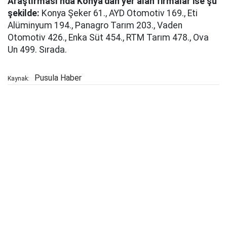
Araştırması’nda Konya’dan yer alan firmalar ise şu
şekilde:
Konya Şeker 61., AYD Otomotiv 169., Eti
Alüminyum 194., Panagro Tarım 203., Vaden
Otomotiv 426., Enka Süt 454., RTM Tarım 478., Ova
Un 499. Sırada.
Pusula Haber
Kaynak: