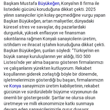
Başkanı Mustafa
Büyükeğen
, Konya’nın 8 firma ile
listedeki gücünü koruduğuna dikkat çekti. 2025
yılının sanayiciler için kolay geçmediğine vurgu yapan
Başkan Büyükeğen, artan maliyetler, dünyadaki
küresel stres ve savaşlar, dış pazarlardaki
durgunluk, yüksek enflasyon ve finansman
sıkıntılarına rağmen Konyalı sanayicilerin üretim,
istihdam ve ihracat iştahını koruduğuna dikkat çekti.
Başkan Büyükeğen, şunları söyledi: “Türkiye’nin en
büyük sanayi kuruluşlarının yer aldığı, İSO 500
Listesi’nde yer alma başarısı gösteren firmalarımızı
ve çalışanlarını yürekten kutluyorum. Rekabet
koşullarının giderek zorlaştığı böyle bir dönemde,
işletmelerimizin gösterdiği bu başarı, firmalarımızın
ve
Konya
sanayimizin üretim kabiliyetinin, rekabet
gücünün ve sürdürülebilir büyüme vizyonunun da
önemli bir göstergesidir. Şartlar ne olursa olsun
üretmeye ve milli ekonomimize katkı sunmaya
devam eden sanayicilerimizle gurur duyuyor,