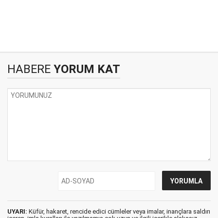
HABERE
YORUM KAT
UYARI:
Küfür, hakaret, rencide edici cümleler veya imalar, inançlara saldırı