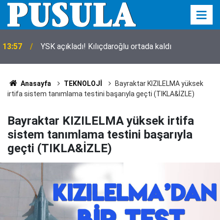
13:57
YSK açıkladı! Kılıçdaroğlu ortada kaldı
Anasayfa
TEKNOLOJİ
Bayraktar KIZILELMA yüksek
irtifa sistem tanımlama testini başarıyla geçti (TIKLA&İZLE)
Bayraktar KIZILELMA yüksek irtifa
sistem tanımlama testini başarıyla
geçti (TIKLA&İZLE)