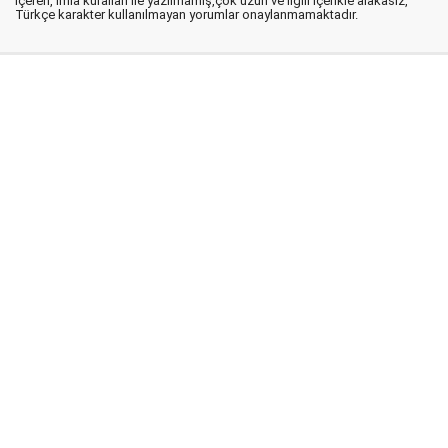
içeren, imla kuralları ile yazılmamış,çok uzun ve ilgili içerikle alakasız,
Türkçe karakter kullanılmayan yorumlar onaylanmamaktadır.