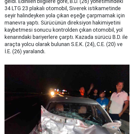
geldi. Edinilen bilgilere göre, B.D. (26) yönetimindeki
34 LTG 23 plakalı otomobil, Siverek istikametinde
seyir halindeyken yola çıkan eşeğe çarpmamak için
manevra yaptı. Sürücünün direksiyon hakimiyetini
kaybetmesi sonucu kontrolden çıkan otomobil, yol
kenarındaki bariyerlere çarptı. Kazada sürücü B.D. ile
araçta yolcu olarak bulunan S.E.K. (24), C.E. (20) ve
İ.E. (26) yaralandı.