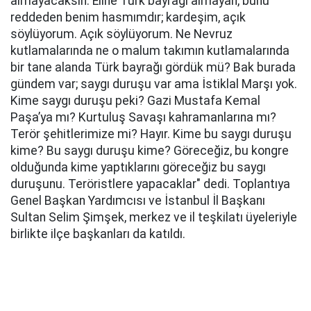
almayacaksın. Eline Türk bayrağı almayan, bunu
reddeden benim hasmımdır; kardeşim, açık
söylüyorum. Açık söylüyorum. Ne Nevruz
kutlamalarında ne o malum takımın kutlamalarında
bir tane alanda Türk bayrağı gördük mü? Bak burada
gündem var; saygı duruşu var ama İstiklal Marşı yok.
Kime saygı duruşu peki? Gazi Mustafa Kemal
Paşa’ya mı? Kurtuluş Savaşı kahramanlarına mı?
Terör şehitlerimize mi? Hayır. Kime bu saygı duruşu
kime? Bu saygı duruşu kime? Göreceğiz, bu kongre
olduğunda kime yaptıklarını göreceğiz bu saygı
duruşunu. Teröristlere yapacaklar" dedi. Toplantıya
Genel Başkan Yardımcısı ve İstanbul İl Başkanı
Sultan Selim Şimşek, merkez ve il teşkilatı üyeleriyle
birlikte ilçe başkanları da katıldı.