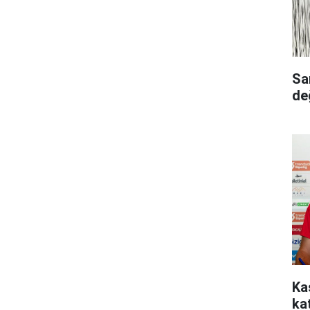
Samsu
de
Ka
kat