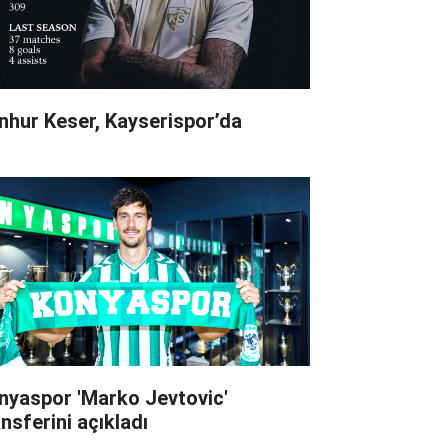
nhur Keser, Kayserispor’da
nyaspor 'Marko Jevtovic'
ansferini açıkladı