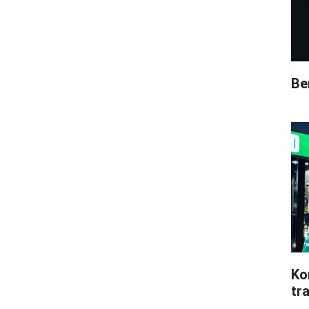
Be
Ko
tr