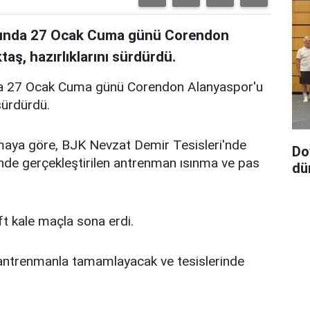
tasında 27 Ocak Cuma günü Corendon
aş, hazırlıklarını sürdürdü.
nda 27 Ocak Cuma günü Corendon Alanyaspor'u
sürdürdü.
amaya göre, BJK Nevzat Demir Tesisleri'nde
Do
nde gerçekleştirilen antrenman ısınma ve pas
dü
ft kale maçla sona erdi.
ğı antrenmanla tamamlayacak ve tesislerinde