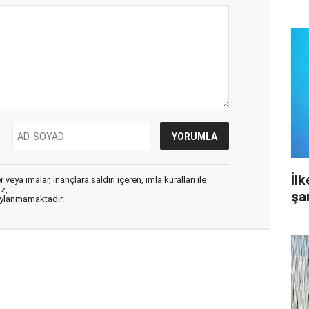
İl
veya imalar, inançlara saldırı içeren, imla kuralları ile
ız,
şa
aylanmamaktadır.