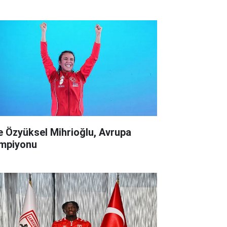
ke Özyüksel Mihrioğlu, Avrupa
mpiyonu