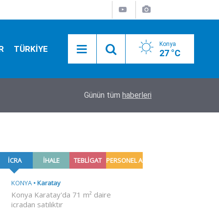
Konya
R
TÜRKİYE
27 °C
04:31
Arsenal'de Bruno Guimaraes mutluluğu
Günün tüm
haberleri