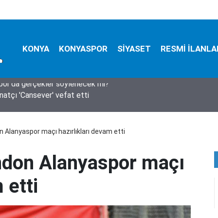
KONYA
KONYASPOR
SİYASET
RESMİ İLANLA
natçı 'Cansever' vefat etti
 Alanyaspor maçı hazırlıkları devam etti
ndon Alanyaspor maçı
 etti