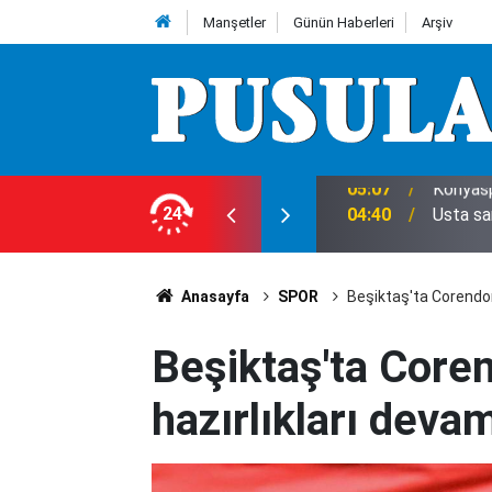
Manşetler
Günün Haberleri
Arşiv
ecek mi?
24
04:40
Usta sa
Anasayfa
SPOR
Beşiktaş'ta Corendon
Beşiktaş'ta Core
hazırlıkları devam