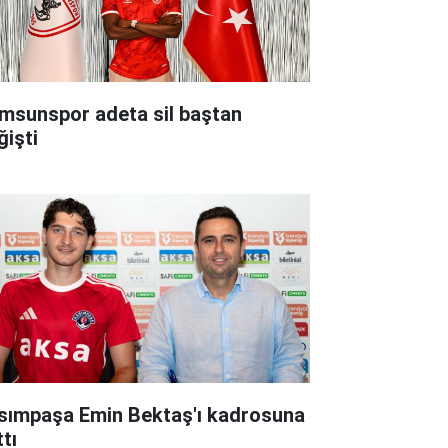
nspor adeta sil baştan
ğişti
sımpaşa Emin Bektaş'ı kadrosuna
tı