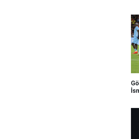
Gö
İsm