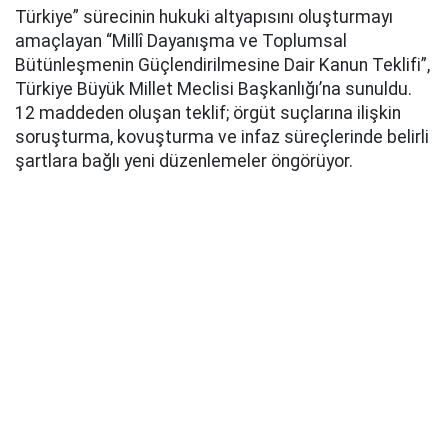
Türkiye” sürecinin hukuki altyapısını oluşturmayı
amaçlayan “Millî Dayanışma ve Toplumsal
Bütünleşmenin Güçlendirilmesine Dair Kanun Teklifi”,
Türkiye Büyük Millet Meclisi Başkanlığı’na sunuldu.
12 maddeden oluşan teklif; örgüt suçlarına ilişkin
soruşturma, kovuşturma ve infaz süreçlerinde belirli
şartlara bağlı yeni düzenlemeler öngörüyor.
AK Parti Grup Başkanı Abdullah Güler, yaklaşık 360
milletvekilinin imzasıyla hazırlanan kanun teklifinin
TBMM Başkanlığı’na sunulduğunu açıkladı. Teklifin
açıklanmasında MHP Genel Başkan Yardımcısı Feti
Yıldız ile MHP Grup Başkanvekilleri Filiz Kılıç ve Erkan
Akçay da yer aldı.
Düzenlemenin genel gerekçesinde, teklifin genel af
niteliği taşımadığı, belirli şartların gerçekleşmesine
bağlı ve sınırlı bir ceza ile infaz hukuku düzenlemesi