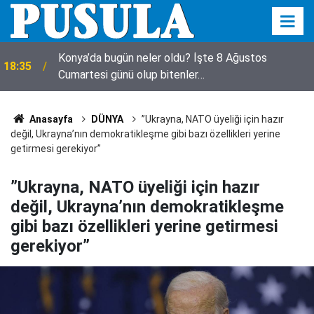
Konya’da bugün neler oldu? İşte 8 Ağustos
18:35
Cumartesi günü olup bitenler…
18:23
Avukat Esra Betül'den Pusula'ya ziyaret
Anasayfa
DÜNYA
”Ukrayna, NATO üyeliği için hazır
değil, Ukrayna’nın demokratikleşme gibi bazı özellikleri yerine
getirmesi gerekiyor”
”Ukrayna, NATO üyeliği için hazır
değil, Ukrayna’nın demokratikleşme
gibi bazı özellikleri yerine getirmesi
gerekiyor”