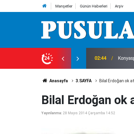
Manşetler
Günün Haberleri
Arşiv
leri
24
00:00
Araç ki
Anasayfa
3.SAYFA
Bilal Erdoğan ok at
Bilal Erdoğan ok a
Yayınlanma:
28 Mayıs 2014 Çarşamba 14:52