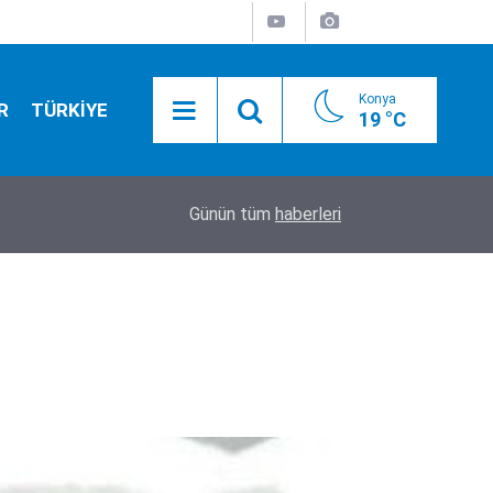
Konya
R
TÜRKİYE
19 °C
20:50
Camide asılı halde bulundu
Günün tüm
haberleri