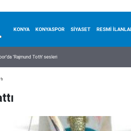
KONYA
KONYASPOR
SİYASET
RESMİ İLANLA
ralama hizmeti alınacak
tı
ttı