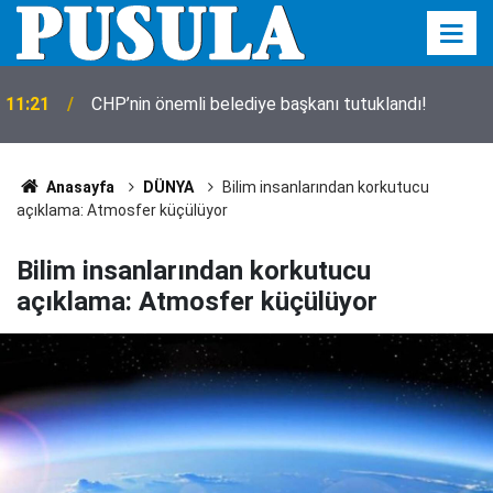
Karatay’da lavanta zamanı! Hasat başladı, bahçe
11:13
mora büründü
Anasayfa
DÜNYA
Bilim insanlarından korkutucu
açıklama: Atmosfer küçülüyor
Bilim insanlarından korkutucu
açıklama: Atmosfer küçülüyor