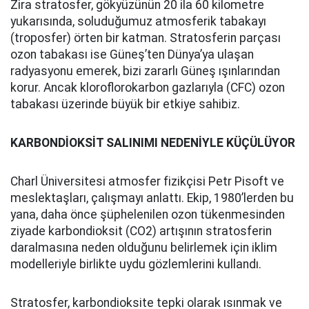
Zira stratosfer, gökyüzünün 20 ila 60 kilometre
yukarısında, soluduğumuz atmosferik tabakayı
(troposfer) örten bir katman. Stratosferin parçası
ozon tabakası ise Güneş’ten Dünya’ya ulaşan
radyasyonu emerek, bizi zararlı Güneş ışınlarından
korur. Ancak kloroflorokarbon gazlarıyla (CFC) ozon
tabakası üzerinde büyük bir etkiye sahibiz.
KARBONDİOKSİT SALINIMI NEDENİYLE KÜÇÜLÜYOR
Charl Üniversitesi atmosfer fizikçisi Petr Pisoft ve
meslektaşları, çalışmayı anlattı. Ekip, 1980’lerden bu
yana, daha önce şüphelenilen ozon tükenmesinden
ziyade karbondioksit (CO2) artışının stratosferin
daralmasına neden olduğunu belirlemek için iklim
modelleriyle birlikte uydu gözlemlerini kullandı.
Stratosfer, karbondioksite tepki olarak ısınmak ve