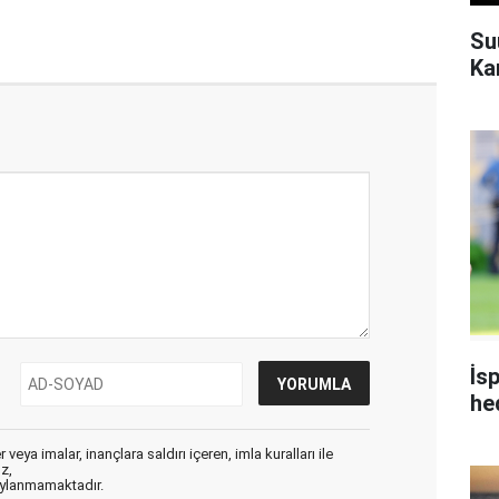
Su
Ka
İs
he
veya imalar, inançlara saldırı içeren, imla kuralları ile
ız,
aylanmamaktadır.