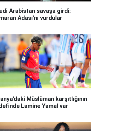
udi Arabistan savaşa girdi:
maran Adası'nı vurdular
panya'daki Müslüman karşıtlığının
definde Lamine Yamal var