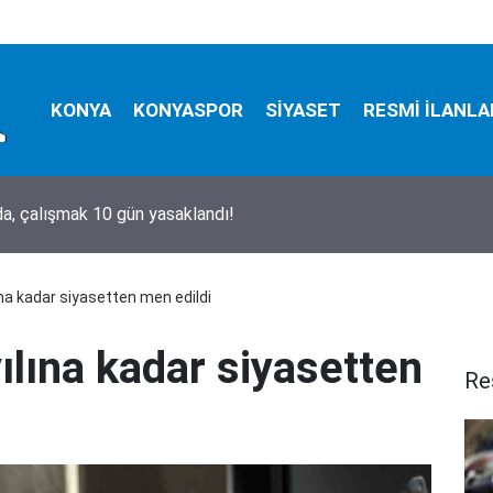
KONYA
KONYASPOR
SİYASET
RESMİ İLANLA
, çalışmak 10 gün yasaklandı!
na kadar siyasetten men edildi
ılına kadar siyasetten
Re