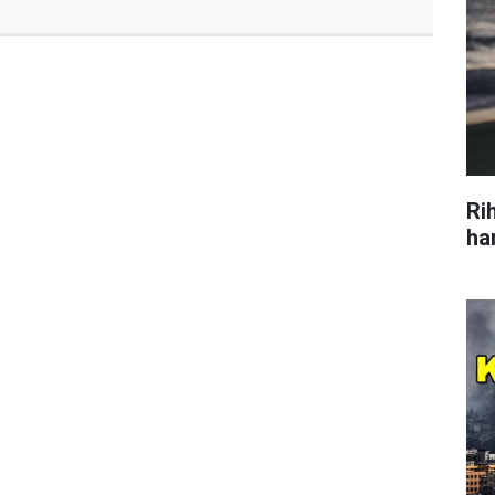
Ri
ha