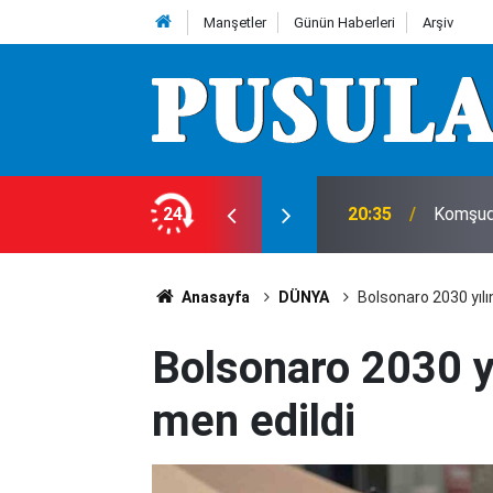
Manşetler
Günün Haberleri
Arşiv
cuğu kalbinden bıçakladılar
24
20:35
Komşuda
Anasayfa
DÜNYA
Bolsonaro 2030 yılı
Bolsonaro 2030 y
men edildi