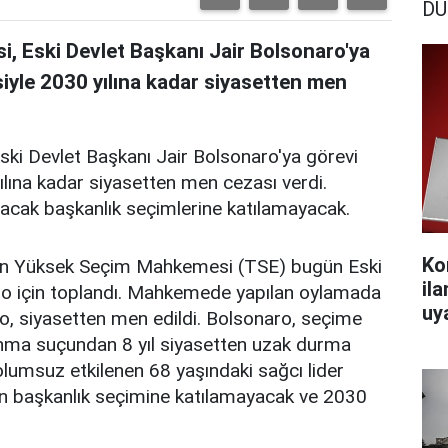
DÜ
, Eski Devlet Başkanı Jair Bolsonaro'ya
iyle 2030 yılına kadar siyasetten men
ki Devlet Başkanı Jair Bolsonaro'ya görevi
ılına kadar siyasetten men cezası verdi.
lacak başkanlık seçimlerine katılamayacak.
Ko
 alan Yüksek Seçim Mahkemesi (TSE) bugün Eski
il
aro için toplandı. Mahkemede yapılan oylamada
uy
ro, siyasetten men edildi. Bolsonaro, seçime
nma suçundan 8 yıl siyasetten uzak durma
i olumsuz etkilenen 68 yaşındaki sağcı lider
an başkanlık seçimine katılamayacak ve 2030