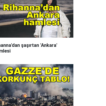
hanna'dan şaşırtan 'Ankara'
mlesi