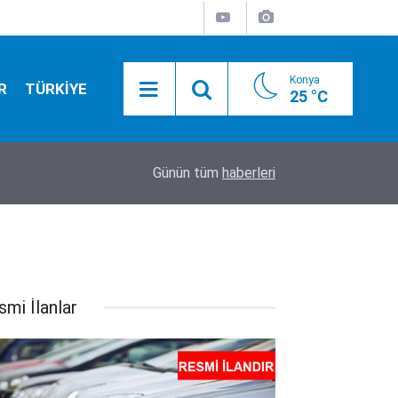
Konya
R
TÜRKİYE
25 °C
20:35
İşte sakladıkları ve utandıkları o isim!
Günün tüm
haberleri
smi İlanlar