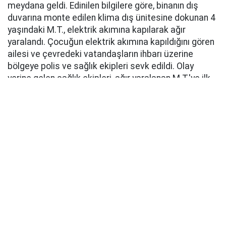
meydana geldi. Edinilen bilgilere göre, binanın dış
duvarına monte edilen klima dış ünitesine dokunan 4
yaşındaki M.T., elektrik akımına kapılarak ağır
yaralandı. Çocuğun elektrik akımına kapıldığını gören
ailesi ve çevredeki vatandaşların ihbarı üzerine
bölgeye polis ve sağlık ekipleri sevk edildi. Olay
yerine gelen sağlık ekipleri, ağır yaralanan M.T.'ye ilk
müdahaleyi yaptıktan sonra ambulansla Silopi Devlet
Hastanesine kaldırdı.