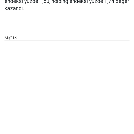
endeksi yüzde 1,50, holding endeksi yüzde 1,74 değer
kazandı.
Kaynak: