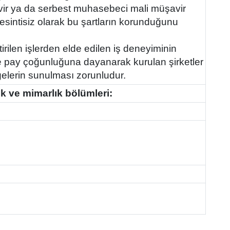
şavir ya da serbest muhasebeci mali müşavir
kesintisiz olarak bu şartların korunduğunu
rilen işlerden elde edilen iş deneyiminin
ce pay çoğunluğuna dayanarak kurulan şirketler
elgelerin sunulması zorunludur.
ik ve mimarlık bölümleri: