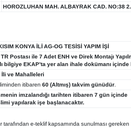
:
HOROZLUHAN MAH. ALBAYRAK CAD. NO:38 2
KISIM KONYA İLİ AG-OG TESİSİ YAPIM İŞİ
 TR Postası ile 7 Adet ENH ve Direk Montajı Yapıl
ılı bilgiye EKAP’ta yer alan ihale dokümanı içinde
İli ve Mahalleleri
liminden itibaren
60 (Altmış) takvim günüdür
.
menin imzalandığı tarihten itibaren 7 gün içinde
slimi yapılarak işe başlanacaktır.
liler tarafından e-teklif kapsamında sunulması gereken bi