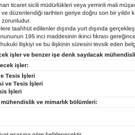
nan ticaret sicili müdürlükleri veya yeminli mali mü
 ve düzenlendiği tarihten geriye doğru son bir yıldır 
 zorunludur.
re taahhüt edilenler dışında yurt dışında gerçekleşti
 Kanununun 195 inci maddesinin ikinci fıkrası gereğin
 hukuki ilişkiyi ve bu ilişkinin süresini tevsik eden b
ecek işler ve benzer işe denk sayılacak mühendisl
ecek işler:
e Tesis İşleri
 ve Tesis İşleri
is İşleri
k mühendislik ve mimarlık bölümleri:
yat esasına göre belirlenecektir.