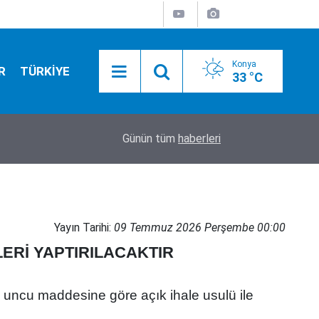
Konya
R
TÜRKİYE
33 °C
16:30
Konya'da bugün vefat edenler! 6 Ağustos 2026
Günün tüm
haberleri
Yayın Tarihi:
09 Temmuz 2026 Perşembe 00:00
ŞLERİ YAPTIRILACAKTIR
uncu maddesine göre açık ihale usulü ile