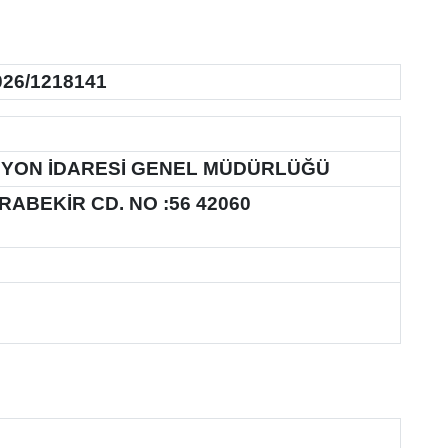
026/1218141
SYON İDARESİ GENEL MÜDÜRLÜĞÜ
RABEKİR CD. NO :56 42060