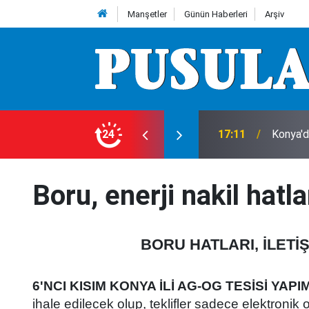
Manşetler
Günün Haberleri
Arşiv
24
17:11
Konya'd
16:39
Konya'd
Boru, enerji nakil hatla
BORU HATLARI, İLETİŞ
6'NCI KISIM KONYA İLİ AG-OG TESİSİ YAPIM
ihale edilecek olup, teklifler sadece elektroni