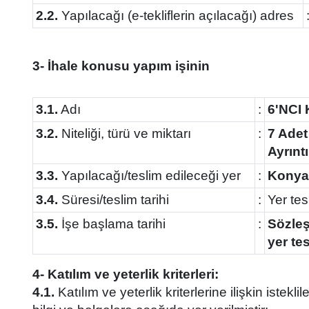
2.2.
Yapılacağı (e-tekliflerin açılacağı) adres
3- İhale konusu yapım işinin
3.1.
Adı
:
6'NCI 
3.2.
Niteliği, türü ve miktarı
:
7 Adet
Ayrınt
3.3.
Yapılacağı/teslim edileceği yer
:
Konya 
3.4.
Süresi/teslim tarihi
:
Yer tes
3.5.
İşe başlama tarihi
:
Sözleş
yer te
4- Katılım ve yeterlik kriterleri:
4.1.
Katılım ve yeterlik kriterlerine ilişkin istek