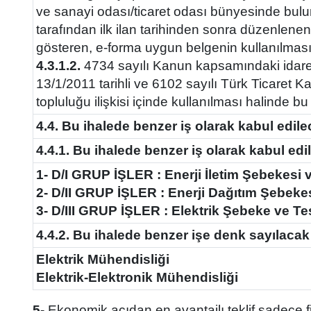
ve sanayi odası/ticaret odası bünyesinde bulu
tarafından ilk ilan tarihinden sonra düzenlenen
gösteren, e-forma uygun belgenin kullanılması
4.3.1.2.
4734 sayılı Kanun kapsamındaki idarele
13/1/2011 tarihli ve 6102 sayılı Türk Ticaret
topluluğu ilişkisi içinde kullanılması halinde bu
4.4. Bu ihalede benzer iş olarak kabul edil
4.4.1. Bu ihalede benzer iş olarak kabul edil
1- D/I GRUP İŞLER : Enerji İletim Şebekesi v
2- D/II GRUP İŞLER : Enerji Dağıtım Şebekesi
3- D/III GRUP İŞLER : Elektrik Şebeke ve Tes
4.4.2. Bu ihalede benzer işe denk sayılaca
Elektrik Mühendisliği
Elektrik-Elektronik Mühendisliği
5-
Ekonomik açıdan en avantajlı teklif sadece fi