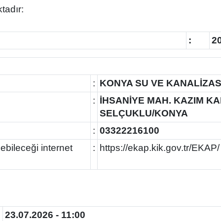
ktadır:
:
2
:
KONYA SU VE KANALİZA
:
İHSANİYE MAH. KAZIM KA
SELÇUKLU/KONYA
:
03322216100
ebileceği internet
:
https://ekap.kik.gov.tr/EKAP/
:
23.07.2026 - 11:00