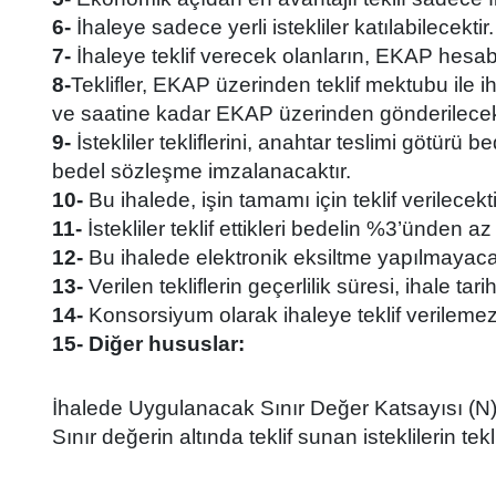
6-
İhaleye sadece yerli istekliler katılabilecektir.
7-
İhaleye teklif verecek olanların, EKAP hesab
8-
Teklifler, EKAP üzerinden teklif mektubu ile i
ve saatine kadar EKAP üzerinden gönderilecekt
9-
İstekliler tekliflerini, anahtar teslimi götür
bedel sözleşme imzalanacaktır.
10-
Bu ihalede, işin tamamı için teklif verilecekti
11-
İstekliler teklif ettikleri bedelin %3’ünden 
12-
Bu ihalede elektronik eksiltme yapılmayacak
13-
Verilen tekliflerin geçerlilik süresi, ihale tar
14-
Konsorsiyum olarak ihaleye teklif verilemez
15- Diğer hususlar:
İhalede Uygulanacak Sınır Değer Katsayısı (N)
Sınır değerin altında teklif sunan isteklilerin tek