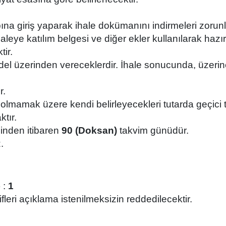
ına giriş yaparak ihale dokümanını indirmeleri zorun
haleye katılım belgesi ve diğer ekler kullanılarak haz
ir.
ü bedel üzerinden vereceklerdir. İhale sonucunda, üzerin
r.
az olmamak üzere kendi belirleyecekleri tutarda geçici 
tır.
ihinden itibaren
90 (Doksan)
takvim günüdür.
.
 :
1
lifleri açıklama istenilmeksizin reddedilecektir.