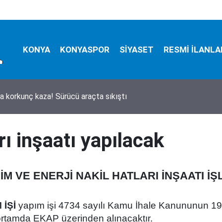
KONYA
KONYASPOR
SİYASET
RESMİ İLANLA
a korkunç kaza! Sürücü araçta sıkıştı
aki feci TIR kazasında detaylar belli oldu! Bilanço ağır
rı inşaatı yapılacak
İM VE ENERJİ NAKİL HATLARI İNŞAATI İ
 İŞİ
yapım işi 4734 sayılı Kamu İhale Kanununun 19 
k ortamda EKAP üzerinden alınacaktır.