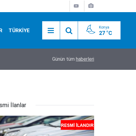
Konya
R
TÜRKİYE
27 °C
18:10
Herkes bezgin! Yıkılmadı, fuhuş oteli oldu
Günün tüm
haberleri
smi İlanlar