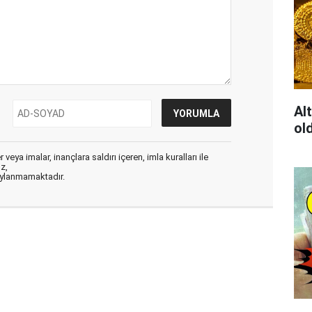
Al
ol
veya imalar, inançlara saldırı içeren, imla kuralları ile
ız,
aylanmamaktadır.