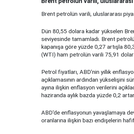
Brent petrolün varili, uluslararası p
Brent petrolün varili, uluslararası pi
Dün 80,55 dolara kadar yükselen Brent
seviyesinde tamamladı. Brent petrolün 
kapanışa göre yüzde 0,27 artışla 80,3
(WTI) ham petrolün varili 75,91 dolard
Petrol fiyatları, ABD'nin yıllık enflasy
açıklamasının ardından yükselişini s
ayına ilişkin enflasyon verilerini açık
haziranda aylık bazda yüzde 0,2 arta
ABD'de enflasyonun yavaşlamaya devam
oranlarına ilişkin bazı endişelerin hafi