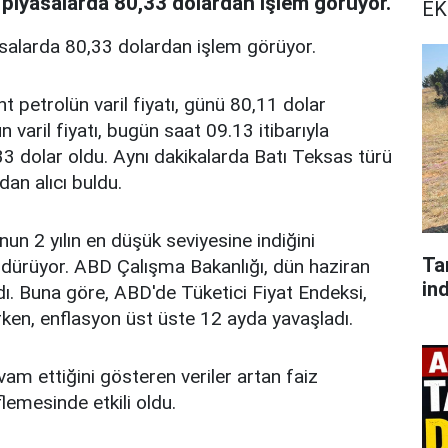
iyasalarda 80,33​​​​​​​ dolardan işlem görüyor.
EK
yasalarda 80,33 dolardan işlem görüyor.
 petrolün varil fiyatı, günü 80,11 dolar
varil fiyatı, bugün saat 09.13 itibarıyla
3 dolar oldu. Aynı dakikalarda Batı Teksas türü
an alıcı buldu.
onun 2 yılın en düşük seviyesine indiğini
Ta
ürdürüyor. ABD Çalışma Bakanlığı, dün haziran
ind
ladı. Buna göre, ABD'de Tüketici Fiyat Endeksi,
rken, enflasyon üst üste 12 ayda yavaşladı.
 ettiğini gösteren veriler artan faiz
flemesinde etkili oldu.