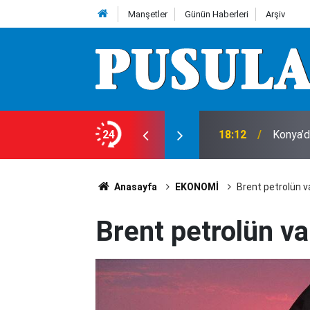
Manşetler
Günün Haberleri
Arşiv
lerinin üzerine çöküp feryat etti: Ciğerimi
24
18:12
Konya’d
Anasayfa
EKONOMİ
Brent petrolün va
Brent petrolün var