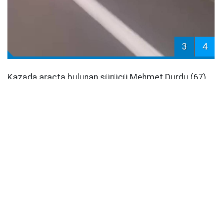
3
4
Kazada araçta bulunan sürücü Mehmet Durdu (67)
ve eşi Emine Durdu (67) olay yerinde hayatını
kaybetti. Çiftin cenazeleri Jandarma Olay Yeri
İnceleme ekipleri, adli tabip ve cumhuriyet savcısının
incelemelerinin ardından Antalya Adli Tıp Kurumuna
gönderildi.