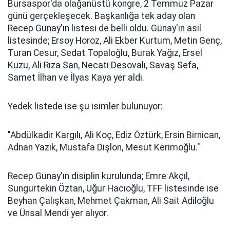
Bursaspor'da olağanüstü kongre, 2 Temmuz Pazar
günü gerçekleşecek. Başkanlığa tek aday olan
Recep Günay'ın listesi de belli oldu. Günay'ın asil
listesinde; Ersoy Horoz, Ali Ekber Kurtum, Metin Genç,
Turan Cesur, Sedat Topaloğlu, Burak Yağız, Ersel
Kuzu, Ali Rıza San, Necati Desovalı, Savaş Sefa,
Samet İlhan ve İlyas Kaya yer aldı.
Yedek listede ise şu isimler bulunuyor:
"Abdülkadir Kargılı, Ali Koç, Ediz Öztürk, Ersin Birnican,
Adnan Yazık, Mustafa Dişlon, Mesut Kerimoğlu."
Recep Günay'ın disiplin kurulunda; Emre Akçıl,
Sungurtekin Öztan, Uğur Hacıoğlu, TFF listesinde ise
Beyhan Çalışkan, Mehmet Çakman, Ali Sait Adiloğlu
ve Ünsal Mendi yer alıyor.