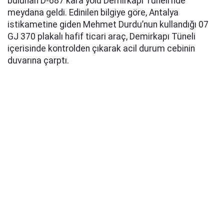
bulunan D-687 kara yolu Demirkapı Tüneli’nde
meydana geldi. Edinilen bilgiye göre, Antalya
istikametine giden Mehmet Durdu’nun kullandığı 07
GJ 370 plakalı hafif ticari araç, Demirkapı Tüneli
içerisinde kontrolden çıkarak acil durum cebinin
duvarına çarptı.