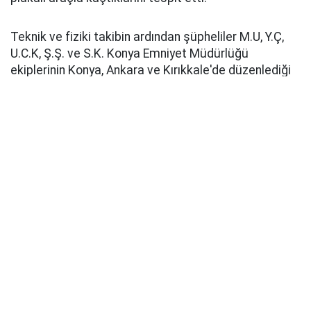
Teknik ve fiziki takibin ardından şüpheliler M.U, Y.Ç,
U.C.K, Ş.Ş. ve S.K. Konya Emniyet Müdürlüğü
ekiplerinin Konya, Ankara ve Kırıkkale'de düzenlediği
operasyonla yakalandı.
Emniyetteki işlemleri süren zanlılardan M.U'nun 21,
Y.Ç'nin 20, U.C.K'nin 21, Ş.Ş'nin 10 ve S.K'nin 5 suç
kaydının bulunduğu öğrenildi.
Pusula Haber
Kaynak: