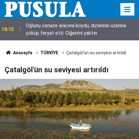
Konya’da bugün neler oldu? İşte 7 Ağustos Cuma
18:12
günü olup bitenler…
Anasayfa
TÜRKİYE
Çatalgöl'ün su seviyesi artırıldı
Çatalgöl'ün su seviyesi artırıldı