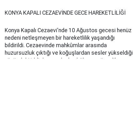
KONYA KAPALI CEZAEVİNDE GECE HAREKETLİLİĞİ
Konya Kapalı Cezaevi'nde 10 Ağustos gecesi henüz
nedeni netleşmeyen bir hareketlilik yaşandığı
bildirildi. Cezaevinde mahkûmlar arasında
huzursuzluk çıktığı ve koğuşlardan sesler yükseldiği
yönündeki iddiaların ardından bölgeye güvenlik
ekipleri sevk edildi.
Konya’da kapalı cezaevinde isyan çıktığı iddiaları
gündeme bomba gibi düştü. Konya’da gece
saatlerinde gündeme gelen cezaevinde isyan ve
yangın çıktığı yönündeki iddialar üzerine İl Emniyet
Müdürü Necmettin Koç açıklama yaptı.
Koç, kamuoyunda kısa sürede yayılan iddiaların