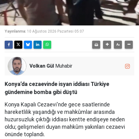
Yayınlanma:
10 Ağustos 2026 Pazartesi 05:07
Volkan Gül
Muhabir
Konya’da cezaevinde isyan iddiası Türkiye
gündemine bomba gibi düştü
Konya Kapalı Cezaevi'nde gece saatlerinde
hareketlilik yaşandığı ve mahkûmlar arasında
huzursuzluk çıktığı iddiası kentte endişeye neden
oldu; gelişmeleri duyan mahkûm yakınları cezaevi
önünde toplandı.