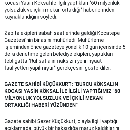
kocası Yasin Köksal ile ilgili yaptıkları "60 milyonluk
yolsuzluk ve içkili mekan ortaklığı" haberlerinden
kaynaklandığını söyledi.
Zabıta ekipleri sabah saatlerinde geldiği Kocatepe
Gazetesi'nin binasını mühürledi. Mühürleme
işleminden önce gazeteye yönelik 10 gün içerisinde 5
defa denetime gelen belediye ekipleri, yaptıkları
tebligatta "Ruhsat alınmaksızın yeni inşaat
faaliyetleri yapılmıştır" gerekçesini gösterdiler.
GAZETE SAHİBİ KÜÇÜKKURT: "BURCU KÖKSAL'IN
KOCASI YASİN KÖKSAL İLE İLGİLİ YAPTIĞIMIZ "60
MİLYONLUK YOLSUZLUK VE İÇKİLİ MEKAN
ORTAKLIĞI HABERİ YÜZÜNDEN"
Gazete sahibi Sezer Küçükkurt, olayla ilgili yaptığı
açıklamada, büyük bir haksızlığa maruz kaldıklarını