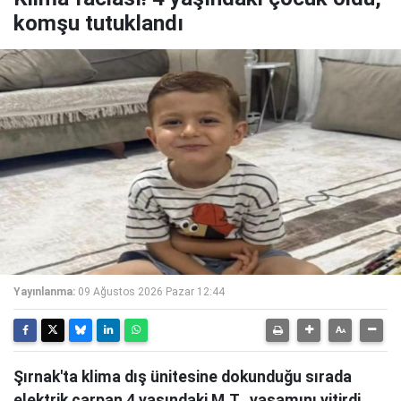
komşu tutuklandı
Yayınlanma:
09 Ağustos 2026 Pazar 12:44
Şırnak'ta klima dış ünitesine dokunduğu sırada
elektrik çarpan 4 yaşındaki M.T., yaşamını yitirdi,