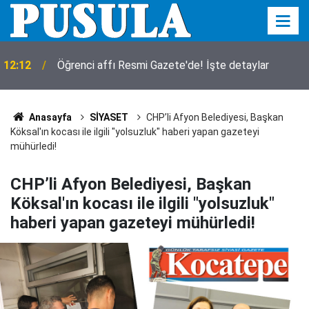
12:12
Öğrenci affı Resmi Gazete'de! İşte detaylar
Anasayfa
SİYASET
CHP’li Afyon Belediyesi, Başkan
Köksal'ın kocası ile ilgili "yolsuzluk" haberi yapan gazeteyi
mühürledi!
CHP’li Afyon Belediyesi, Başkan
Köksal'ın kocası ile ilgili "yolsuzluk"
haberi yapan gazeteyi mühürledi!