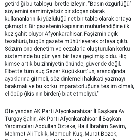
getirdiği bu tabloyu ibretle izleyin. "Basın özgürlüğü"
söylemini samimiyetsiz bir slogan olarak
kullananların iki yüzlülüğü net bir tablo olarak ortaya
çıkmıştır. Bir gazetenin kapısının mühürlendiğine ilk
kez şahit oluyor Afyonkarahisar. Faşizmin açık
tezahürü, bugün gazete mühürleyerek ortaya çıktı.
Sözüm ona denetim ve cezalarla oluşturulan korku
sisteminde bu gün yeni bir faza geçilmiş oldu. Hiç
kimse artık bu zihniyetin önünde, güvende değil.
Elbette tüm suç Sezer Küçükkurt'un, arandığında
ayaklarına gitmeli, söz dinlemeli hakikati yazmayı
bırakmalı ve bu korku imparatorluğuna teslim olmalı,
el öpüp (ikisinin birden) biat etmeliydi."
Öte yandan AK Parti Afyonkarahisar İl Başkanı Av.
Turgay Şahin, AK Parti Afyonkarahisar İl Başkan
Yardımcıları Abdullah Özteke, Halil İbrahim Sevim,
Mehmet Ali Tekik, Memduh Kuş, Murat Bozok,