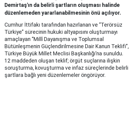
Demirtaş'ın da belirli şartların oluşması halinde
düzenlemeden yararlanabilmesinin önü açılıyor.
Cumhur İttifakı tarafından hazırlanan ve “Terörsüz
Türkiye” sürecinin hukuki altyapısını oluşturmayı
amaçlayan “Millî Dayanışma ve Toplumsal
Bütünleşmenin Güçlendirilmesine Dair Kanun Teklifi”,
Türkiye Büyük Millet Meclisi Başkanlığı’na sunuldu.
12 maddeden oluşan teklif; örgüt suçlarına ilişkin
soruşturma, kovuşturma ve infaz süreçlerinde belirli
şartlara bağlı yeni düzenlemeler öngörüyor.
AK Parti Grup Başkanı Abdullah Güler, yaklaşık 360
milletvekilinin imzasıyla hazırlanan kanun teklifinin
TBMM Başkanlığı’na sunulduğunu açıkladı. Teklifin
açıklanmasında MHP Genel Başkan Yardımcısı Feti
Yıldız ile MHP Grup Başkanvekilleri Filiz Kılıç ve Erkan
Akçay da yer aldı.