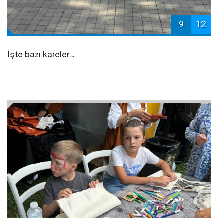
9
12
İşte bazı kareler...