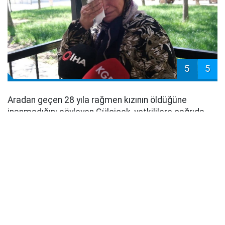
5
5
Aradan geçen 28 yıla rağmen kızının öldüğüne
inanmadığını söyleyen Gülçiçek, yetkililere çağrıda
bulunarak şunları kaydetti: "Adalet Bakanlığı'na,
Sağlık Bakanlığı'na, kim varsa bütün yetkililere
sesleniyorum. Benim çocuğumu bulsunlar. Ne olur
yalvarıyorum. Benim diyecek sözüm kalmadı.
Gözümden yaş değil, kan akıyor sanki. Gece gündüz
rüyalarıma giriyor, rüyamda onu emziriyorum.
Kayboldu. Onu sattılar mı, ne yaptılar bilmiyorum.
Öldüğüne hiç inanmıyorum. Hastanelerde de,
avukatlarda da bana 'O çocuk satılmış olabilir,