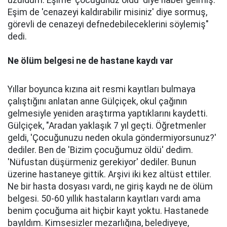
üzüldüm. Eşime 'çocuğunuz öldü' diye haber gelmiş.
Eşim de 'cenazeyi kaldırabilir misiniz' diye sormuş,
görevli de cenazeyi defnedebileceklerini söylemiş"
dedi.
Ne ölüm belgesi ne de hastane kaydı var
Yıllar boyunca kızına ait resmi kayıtları bulmaya
çalıştığını anlatan anne Gülçiçek, okul çağının
gelmesiyle yeniden araştırma yaptıklarını kaydetti.
Gülçiçek, "Aradan yaklaşık 7 yıl geçti. Öğretmenler
geldi, 'Çocuğunuzu neden okula göndermiyorsunuz?'
dediler. Ben de 'Bizim çocuğumuz öldü' dedim.
'Nüfustan düşürmeniz gerekiyor' dediler. Bunun
üzerine hastaneye gittik. Arşivi iki kez altüst ettiler.
Ne bir hasta dosyası vardı, ne giriş kaydı ne de ölüm
belgesi. 50-60 yıllık hastaların kayıtları vardı ama
benim çocuğuma ait hiçbir kayıt yoktu. Hastanede
bayıldım. Kimsesizler mezarlığına, belediyeye,