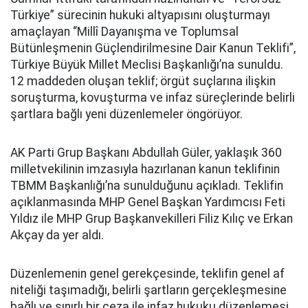
Türkiye” sürecinin hukuki altyapısını oluşturmayı
amaçlayan “Millî Dayanışma ve Toplumsal
Bütünleşmenin Güçlendirilmesine Dair Kanun Teklifi”,
Türkiye Büyük Millet Meclisi Başkanlığı’na sunuldu.
12 maddeden oluşan teklif; örgüt suçlarına ilişkin
soruşturma, kovuşturma ve infaz süreçlerinde belirli
şartlara bağlı yeni düzenlemeler öngörüyor.
AK Parti Grup Başkanı Abdullah Güler, yaklaşık 360
milletvekilinin imzasıyla hazırlanan kanun teklifinin
TBMM Başkanlığı’na sunulduğunu açıkladı. Teklifin
açıklanmasında MHP Genel Başkan Yardımcısı Feti
Yıldız ile MHP Grup Başkanvekilleri Filiz Kılıç ve Erkan
Akçay da yer aldı.
Düzenlemenin genel gerekçesinde, teklifin genel af
niteliği taşımadığı, belirli şartların gerçekleşmesine
bağlı ve sınırlı bir ceza ile infaz hukuku düzenlemesi