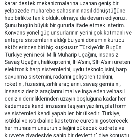
karar destek mekanizmalarına uzanan geniş bir
yelpazede muharebe sahasının nasıl dönüştüğüne
hep birlikte tanık olduk, olmaya da devam ediyoruz.
Şunu bugün büyük bir gururla ifade etmek isterim.
Konvansiyonel güç unsurlarının yerini çok katmanlı ve
entegre sistemlerin aldığı bu yeni dönemin kurucu
aktörlerinden biri hiç kuşkusuz Türkiye'dir. Bugün
Türkiye yeni nesil Milli Muharip Uçağını, İnsansız
Savaş Uçağını, helikopterini, İHA'sını, SİHA'sını üreten
elektronik harp sistemlerini, uydu teknolojisini, harp
savunma sistemini, radarını geliştiren tankını,
roketini, füzesini, zırhlı araçlarını, savaş gemisini,
insansız deniz araçlarını imal ve inşa eden velhasıl
denizin derinliklerinden uzayın boşluğuna kadar her
kademede kendi imzasını taşıyan yazılım, platform
ve sistemleri kendi yapabilen bir ülkedir. Türkiye,
istiklal ve istikbaline kastetme cüretini gösterecek
her muhasım unsurun bileğini bükecek kudrete ve
kuvvete ziyadesiyle sahip bir devlettir" diye konuştu.