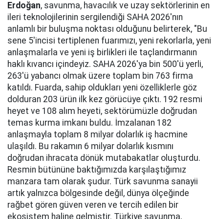
Erdoğan
, savunma, havacılık ve uzay sektörlerinin en
ileri teknolojilerinin sergilendiği SAHA 2026'nın
anlamlı bir buluşma noktası olduğunu belirterek, "Bu
sene 5'incisi tertiplenen fuarımızı, yeni rekorlarla, yeni
anlaşmalarla ve yeni iş birlikleri ile taçlandırmanın
haklı kıvancı içindeyiz. SAHA 2026'ya bin 500'ü yerli,
263'ü yabancı olmak üzere toplam bin 763 firma
katıldı. Fuarda, sahip oldukları yeni özelliklerle göz
dolduran 203 ürün ilk kez görücüye çıktı. 192 resmi
heyet ve 108 alım heyeti, sektörümüzle doğrudan
temas kurma imkanı buldu. İmzalanan 182
anlaşmayla toplam 8 milyar dolarlık iş hacmine
ulaşıldı. Bu rakamın 6 milyar dolarlık kısmını
doğrudan ihracata dönük mutabakatlar oluşturdu.
Resmin bütününe baktığımızda karşılaştığımız
manzara tam olarak şudur. Türk savunma sanayii
artık yalnızca bölgesinde değil, dünya ölçeğinde
rağbet gören güven veren ve tercih edilen bir
ekosistem haline gelmiştir. Türkiye savunma,