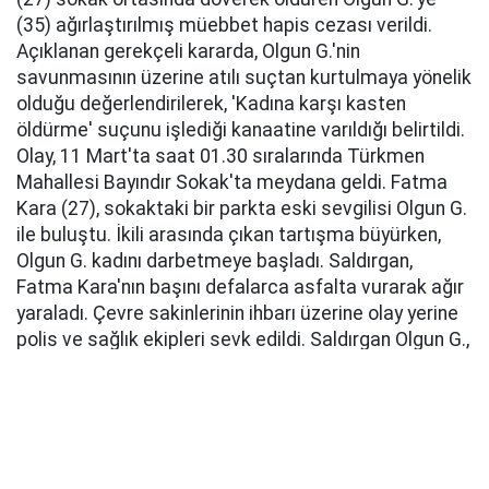
(35) ağırlaştırılmış müebbet hapis cezası verildi.
Açıklanan gerekçeli kararda, Olgun G.'nin
savunmasının üzerine atılı suçtan kurtulmaya yönelik
olduğu değerlendirilerek, 'Kadına karşı kasten
öldürme' suçunu işlediği kanaatine varıldığı belirtildi.
Olay, 11 Mart'ta saat 01.30 sıralarında Türkmen
Mahallesi Bayındır Sokak'ta meydana geldi. Fatma
Kara (27), sokaktaki bir parkta eski sevgilisi Olgun G.
ile buluştu. İkili arasında çıkan tartışma büyürken,
Olgun G. kadını darbetmeye başladı. Saldırgan,
Fatma Kara'nın başını defalarca asfalta vurarak ağır
yaraladı. Çevre sakinlerinin ihbarı üzerine olay yerine
polis ve sağlık ekipleri sevk edildi. Saldırgan Olgun G.,
polis ekiplerince yakalanarak gözaltına alındı. Sağlık
ekipleri tarafından yapılan kontrolde Fatma Kara'nın
hayatını kaybettiği belirlendi.
Kara'nın cenazesi Aydın'ın Köşk ilçesinde toprağa
verilirken, katil zanlısı eski sevgili ise tutuklandı.