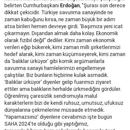
belirten Cumhurbaşkanı
Erdoğan
, "Şurası son derece
dikkat çekicidir. Türkiye savunma sanayiinde ne
zaman kabuğunu kırsa, ne zaman büyük bir adım
atsa birileri hemen devreye girdi. 'Başımıza yeni icat
çıkarmayın. Dışarıdan almak daha kolay. Ekonomik
olarak fizibıl değil" dediler. Kimi zaman ekonomik
verileri eğip bükerek, kimi zaman milli şirketlerimizi
hedef alarak, kimi zaman küçümseyerek, kimi zaman
da 'balıklar ürküyor' gibi komik argümanlarla
savunma sanayii hamlelerimizi engellemeye
çalıştılar. Biz bunların hiçbirine kulak asmadık.
'Balıklar ürküyor' diyenler gelip fuarımızı ziyaret
ettiler ama balıkların herhalde ürkmediğini gördüler.
Öğrenilmiş çaresizlik sendromuyla malul
karakterlerin bizi de kendi ruhsuz, umutsuz, ufuksuz
dünyalarına çekmelerine müsaade etmedik.
'Yapamazsınız' diyenlere cevabımızı işte bugün
SAHA 2024'te olduğu gibi yaptığımız,