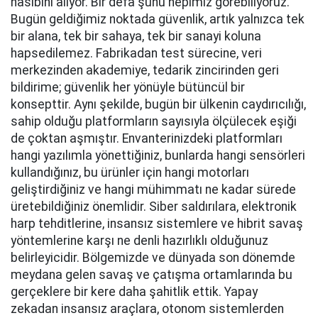
nasibini alıyor. Bir defa şunu hepimiz görebiliyoruz.
Bugün geldiğimiz noktada güvenlik, artık yalnızca tek
bir alana, tek bir sahaya, tek bir sanayi koluna
hapsedilemez. Fabrikadan test sürecine, veri
merkezinden akademiye, tedarik zincirinden geri
bildirime; güvenlik her yönüyle bütüncül bir
konsepttir. Aynı şekilde, bugün bir ülkenin caydırıcılığı,
sahip olduğu platformların sayısıyla ölçülecek eşiği
de çoktan aşmıştır. Envanterinizdeki platformları
hangi yazılımla yönettiğiniz, bunlarda hangi sensörleri
kullandığınız, bu ürünler için hangi motorları
geliştirdiğiniz ve hangi mühimmatı ne kadar sürede
üretebildiğiniz önemlidir. Siber saldırılara, elektronik
harp tehditlerine, insansız sistemlere ve hibrit savaş
yöntemlerine karşı ne denli hazırlıklı olduğunuz
belirleyicidir. Bölgemizde ve dünyada son dönemde
meydana gelen savaş ve çatışma ortamlarında bu
gerçeklere bir kere daha şahitlik ettik. Yapay
zekadan insansız araçlara, otonom sistemlerden