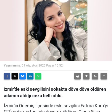
Yayınlanma:
09 Ağustos 2026 Pazar 15:52
İzmir'de eski sevgilisini sokakta döve döve öldüren
adamın aldığı ceza belli oldu.
İzmir'in Ödemiş ilçesinde eski sevgilisi Fatma Kara'yı
(27) sokak ortasında döverek öldüren Olgun G.'ye