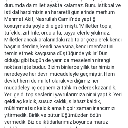
durumda da millet ayakta kalamaz. Bunu istikbal ve
istiklal harbimizin en hararetli günlerinde merhum
Mehmet Akif, Nasrullah Camii'nde yaptığı
konuşmada şöyle dile getirmişti. 'Milletler topla,
tüfekle, zırhlı ile, ordularla, tayyarelerle yıkılmaz.
Milletler ancak aralarındaki rabıtalar çözülerek kendi
başının derdine, kendi havasına, kendi menfaatini
temin etmek kaygısına düştüğünde yıkılır' Dün
olduğu gibi bugün de yarın da meselenin nirengi
noktası işte budur. Bizim binlerce yıllık tarihimizin
neredeyse her devri mücadeleyle geçmiştir. Hem
devlet hem de millet olarak verdiğimiz her
mücadeleyi iç cephemizi tahkim ederek kazandık.
Yeri geldi top seslerini yavrularımıza ninni yaptık. Yeri
geldi aç kaldık, susuz kaldık, silahsız kaldık,
mühimmatsız kaldık ama hiçbir zaman inancımızı
yitirmedik. Birlik ve bütünlüğümüzden ödün
vermedik. Biz de iktidarlarımız boyunca maruz