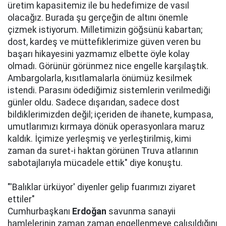
üretim kapasitemiz ile bu hedefimize de vasıl
olacağız. Burada şu gerçeğin de altını önemle
çizmek istiyorum. Milletimizin göğsünü kabartan;
dost, kardeş ve müttefiklerimize güven veren bu
başarı hikayesini yazmamız elbette öyle kolay
olmadı. Görünür görünmez nice engelle karşılaştık.
Ambargolarla, kısıtlamalarla önümüz kesilmek
istendi. Parasını ödediğimiz sistemlerin verilmediği
günler oldu. Sadece dışarıdan, sadece dost
bildiklerimizden değil; içeriden de ihanete, kumpasa,
umutlarımızı kırmaya dönük operasyonlara maruz
kaldık. İçimize yerleşmiş ve yerleştirilmiş, kimi
zaman da suret-i haktan görünen Truva atlarının
sabotajlarıyla mücadele ettik" diye konuştu.
"'Balıklar ürküyor' diyenler gelip fuarımızı ziyaret
ettiler"
Cumhurbaşkanı
Erdoğan
savunma sanayii
hamlelerinin zaman zaman engellenmeye çalışıldığını