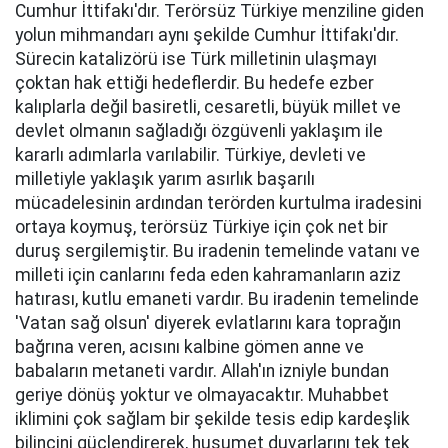
Cumhur İttifakı'dır. Terörsüz Türkiye menziline giden
yolun mihmandarı aynı şekilde Cumhur İttifakı'dır.
Sürecin katalizörü ise Türk milletinin ulaşmayı
çoktan hak ettiği hedeflerdir. Bu hedefe ezber
kalıplarla değil basiretli, cesaretli, büyük millet ve
devlet olmanın sağladığı özgüvenli yaklaşım ile
kararlı adımlarla varılabilir. Türkiye, devleti ve
milletiyle yaklaşık yarım asırlık başarılı
mücadelesinin ardından terörden kurtulma iradesini
ortaya koymuş, terörsüz Türkiye için çok net bir
duruş sergilemiştir. Bu iradenin temelinde vatanı ve
milleti için canlarını feda eden kahramanların aziz
hatırası, kutlu emaneti vardır. Bu iradenin temelinde
'Vatan sağ olsun' diyerek evlatlarını kara toprağın
bağrına veren, acısını kalbine gömen anne ve
babaların metaneti vardır. Allah'ın izniyle bundan
geriye dönüş yoktur ve olmayacaktır. Muhabbet
iklimini çok sağlam bir şekilde tesis edip kardeşlik
bilincini güçlendirerek, husumet duvarlarını tek tek