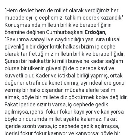
"Hem devlet hem de millet olarak verdiğimiz her
mücadeleyi iç cephemizi tahkim ederek kazandık"
Konuşmasında milletin birlik ve beraberliğinin
önemine değinen Cumhurbaşkanı
Erdoğan
,
"Savunma sanayii ve caydırıcılığın yanı sıra ulusal
güvenliğin bir diğer kritik halkası bizim iç cephe
olarak tarif ettiğimiz milletin birlik ve beraberliğidir.
Şurası bir hakikattir ki milli bünye ne kadar sağlam
olursa bir ülkenin güvenliği de o derece kavi ve
kuvvetli olur. Kader ve istikbal birliği yapmış, ortak
değerler etrafında kenetlenmiş, aynı ideallere gönül
vermiş bir halkı dışarıdan müdahalelerle teslim
almak, böyle bir millete diz çöktürmek kolay değildir.
Fakat içeride sızıntı varsa, iç cephede gedik
açılmışsa, içerisi fokur fokur kaynıyor ve kanıyorsa
böyle bir durumda millet ayakta kalamaz. Fakat
içeride sızıntı varsa, iç cephede gedik açılmışsa,
içerisi fokur fokur kaynıyor ve kanıyorsa; böyle bir