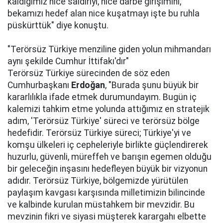
kaldığımız nice saldırıyı, nice darbe girişimini,
bekamızı hedef alan nice kuşatmayı işte bu ruhla
püskürttük" diye konuştu.
"Terörsüz Türkiye menziline giden yolun mihmandarı
aynı şekilde Cumhur İttifakı'dır"
Terörsüz Türkiye sürecinden de söz eden
Cumhurbaşkanı
Erdoğan
, "Burada şunu büyük bir
kararlılıkla ifade etmek durumundayım. Bugün iç
kalemizi tahkim etme yolunda attığımız en stratejik
adım, 'Terörsüz Türkiye' süreci ve terörsüz bölge
hedefidir. Terörsüz Türkiye süreci; Türkiye'yi ve
komşu ülkeleri iç cepheleriyle birlikte güçlendirerek
huzurlu, güvenli, müreffeh ve barışın egemen olduğu
bir geleceğin inşasını hedefleyen büyük bir vizyonun
adıdır. Terörsüz Türkiye, bölgemizde yürütülen
paylaşım kavgası karşısında milletimizin bilincinde
ve kalbinde kurulan müstahkem bir mevzidir. Bu
mevzinin fikri ve siyasi müşterek karargahı elbette