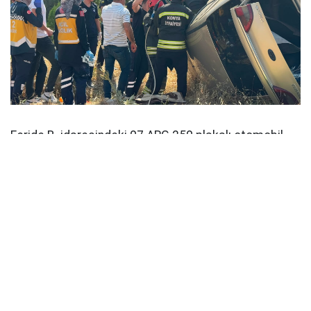
Feride B. idaresindeki 07 ARG 250 plakalı otomobil,
Stat Mahallesi Şeyh Hacı Abdullah Efendi
Caddesi'nde sürücüsünün direksiyon hakimiyetini
kaybetmesi sonucu şarampole devrilerek takla attı.