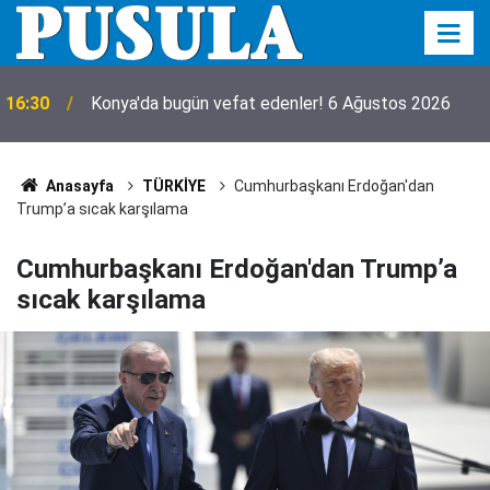
Başkan Altay, Genç Komek Akıl Ve Zekâ
16:17
Oyunları’nın final turunda öğrencileri yalnız
bırakmadı!
Anasayfa
TÜRKİYE
Cumhurbaşkanı Erdoğan'dan
Trump’a sıcak karşılama
Cumhurbaşkanı Erdoğan'dan Trump’a
sıcak karşılama