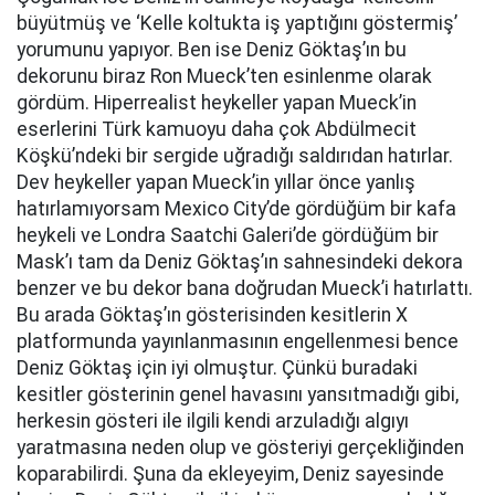
büyütmüş ve ‘Kelle koltukta iş yaptığını göstermiş’
yorumunu yapıyor. Ben ise Deniz Göktaş’ın bu
dekorunu biraz Ron Mueck’ten esinlenme olarak
gördüm. Hiperrealist heykeller yapan Mueck’in
eserlerini Türk kamuoyu daha çok Abdülmecit
Köşkü’ndeki bir sergide uğradığı saldırıdan hatırlar.
Dev heykeller yapan Mueck’in yıllar önce yanlış
hatırlamıyorsam Mexico City’de gördüğüm bir kafa
heykeli ve Londra Saatchi Galeri’de gördüğüm bir
Mask’ı tam da Deniz Göktaş’ın sahnesindeki dekora
benzer ve bu dekor bana doğrudan Mueck’i hatırlattı.
Bu arada Göktaş’ın gösterisinden kesitlerin X
platformunda yayınlanmasının engellenmesi bence
Deniz Göktaş için iyi olmuştur. Çünkü buradaki
kesitler gösterinin genel havasını yansıtmadığı gibi,
herkesin gösteri ile ilgili kendi arzuladığı algıyı
yaratmasına neden olup ve gösteriyi gerçekliğinden
koparabilirdi. Şuna da ekleyeyim, Deniz sayesinde