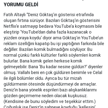
YORUMU GELDİ
Fatih Altaylı “Deniz Göktaş’ın gösterisi etrafında
oluşan fırtına sürüyor. Bazıları Göktaş’ın gösterisini
Netflix’e satmayıp bedava YouTube’a koymasını bile
eleştirip ‘YouTube’dan daha fazla kazanacak o
yüzden oraya koydu’ diyor ama Göktaş’ın YouTube’un
reklam özelliğini kapatıp bu işi yaptığının farkında bile
değiller. Bazıları komik bulmadığını söylüyor. Bu
normal çünkü farklı kültürler farklı söylemleri komik
bulurlar. Bana komik gelen herkese komik
gelmeyebilir. Bana ‘Bu kadar nesine güldün?’ diyenler
olmuş. Vallahi beni en çok güldüren benimle ve Celal
ile ilgili bölümler oldu. Ayrıca bu tür mizah
güldürmenin ötesinde düşündürmeyi de amaçlar.
Deniz’in bana yönelik esprileri bazı alışkanlıklarımı
gözden geçirmeme neden olacak kuşkusuz.
(Kendisine de bunu söyledim ve teşekkür ettim.)
Çoğunluk ise Deniz’in sahneye koyduğu ‘kellesini’