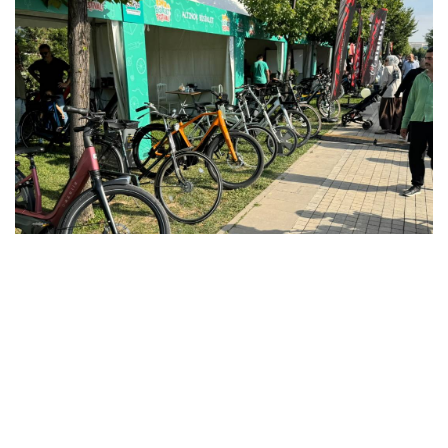
1
12
Konya Büyükşehir Belediyesi, 2026 Avrupa Bisiklet
Başkenti Konya’da bisiklet kültürünü
yaygınlaştırmaya ve vatandaşları farklı etkinliklerle
buluşturmaya devam ediyor. Bu kapsamda Konya
Bisiklet Festivali 6-9 Ağutos tarihleri arasında